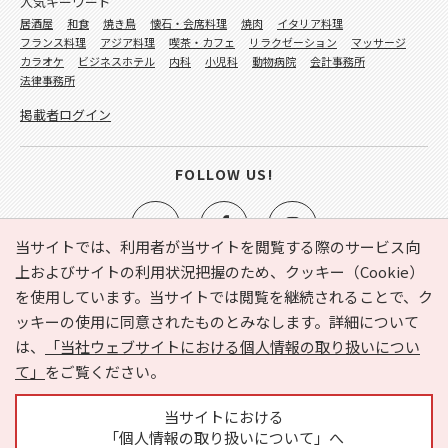
人気キーワード
居酒屋
和食
焼き鳥
懐石・会席料理
焼肉
イタリア料理
フランス料理
アジア料理
喫茶・カフェ
リラクゼーション
マッサージ
カラオケ
ビジネスホテル
内科
小児科
動物病院
会計事務所
法律事務所
掲載者ログイン
FOLLOW US!
当サイトでは、利用者が当サイトを閲覧する際のサービス向
上およびサイトの利用状況把握のため、クッキー（Cookie）
を使用しています。当サイトでは閲覧を継続されることで、ク
e-NAVITA（イーナビタ）とは？
お気に入り
ヘルプ
ッキーの使用に同意されたものとみなします。詳細について
利用規約
個人情報の取り扱いについて
運営会社
は、
「当社ウェブサイトにおける個人情報の取り扱いについ
サイトマップ
広告掲載に関するお問い合わせ
て」
をご覧ください。
サイトの内容に関するお問い合わせ
当サイトにおける
「個人情報の取り扱いについて」へ