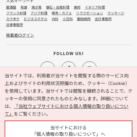
人気キーワード
居酒屋
和食
焼き鳥
懐石・会席料理
焼肉
イタリア料理
フランス料理
アジア料理
喫茶・カフェ
リラクゼーション
マッサージ
カラオケ
ビジネスホテル
内科
小児科
動物病院
会計事務所
法律事務所
掲載者ログイン
FOLLOW US!
当サイトでは、利用者が当サイトを閲覧する際のサービス向
上およびサイトの利用状況把握のため、クッキー（Cookie）
を使用しています。当サイトでは閲覧を継続されることで、ク
e-NAVITA（イーナビタ）とは？
お気に入り
ヘルプ
ッキーの使用に同意されたものとみなします。詳細について
利用規約
個人情報の取り扱いについて
運営会社
は、
「当社ウェブサイトにおける個人情報の取り扱いについ
サイトマップ
広告掲載に関するお問い合わせ
て」
をご覧ください。
サイトの内容に関するお問い合わせ
当サイトにおける
「個人情報の取り扱いについて」へ