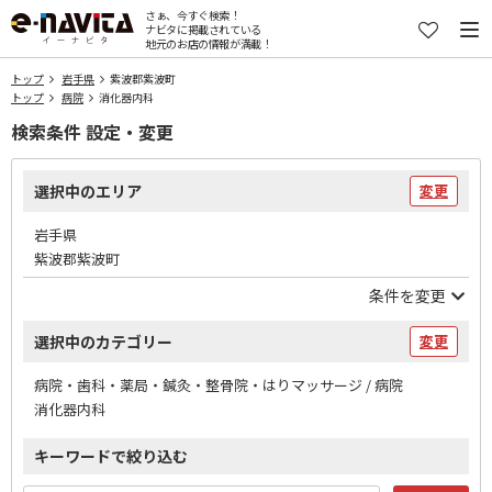
さぁ、今すぐ検索！
ナビタに掲載されている
地元のお店の情報が満載！
トップ
岩手県
紫波郡紫波町
トップ
病院
消化器内科
検索条件 設定・変更
選択中のエリア
変更
岩手県
紫波郡紫波町
条件を変更
選択中のカテゴリー
変更
病院・歯科・薬局・鍼灸・整骨院・はりマッサージ / 病院
消化器内科
キーワードで絞り込む