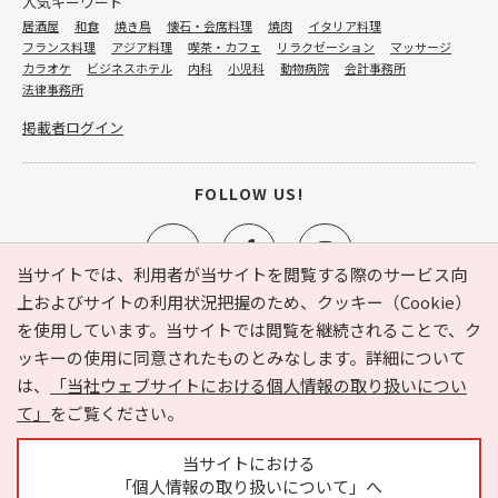
人気キーワード
居酒屋
和食
焼き鳥
懐石・会席料理
焼肉
イタリア料理
フランス料理
アジア料理
喫茶・カフェ
リラクゼーション
マッサージ
カラオケ
ビジネスホテル
内科
小児科
動物病院
会計事務所
法律事務所
掲載者ログイン
FOLLOW US!
当サイトでは、利用者が当サイトを閲覧する際のサービス向
上およびサイトの利用状況把握のため、クッキー（Cookie）
を使用しています。当サイトでは閲覧を継続されることで、ク
e-NAVITA（イーナビタ）とは？
お気に入り
ヘルプ
ッキーの使用に同意されたものとみなします。詳細について
利用規約
個人情報の取り扱いについて
運営会社
は、
「当社ウェブサイトにおける個人情報の取り扱いについ
サイトマップ
広告掲載に関するお問い合わせ
て」
をご覧ください。
サイトの内容に関するお問い合わせ
当サイトにおける
「個人情報の取り扱いについて」へ