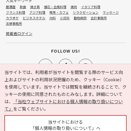
人気キーワード
居酒屋
和食
焼き鳥
懐石・会席料理
焼肉
イタリア料理
フランス料理
アジア料理
喫茶・カフェ
リラクゼーション
マッサージ
カラオケ
ビジネスホテル
内科
小児科
動物病院
会計事務所
法律事務所
掲載者ログイン
FOLLOW US!
当サイトでは、利用者が当サイトを閲覧する際のサービス向
上およびサイトの利用状況把握のため、クッキー（Cookie）
を使用しています。当サイトでは閲覧を継続されることで、ク
e-NAVITA（イーナビタ）とは？
お気に入り
ヘルプ
ッキーの使用に同意されたものとみなします。詳細について
利用規約
個人情報の取り扱いについて
運営会社
は、
「当社ウェブサイトにおける個人情報の取り扱いについ
サイトマップ
広告掲載に関するお問い合わせ
て」
をご覧ください。
サイトの内容に関するお問い合わせ
当サイトにおける
「個人情報の取り扱いについて」へ