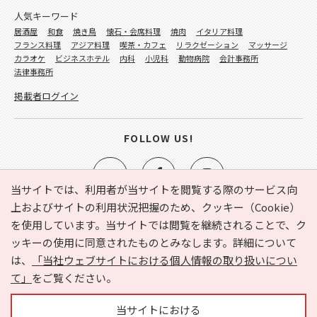
人気キーワード
居酒屋
和食
焼き鳥
懐石・会席料理
焼肉
イタリア料理
フランス料理
アジア料理
喫茶・カフェ
リラクゼーション
マッサージ
カラオケ
ビジネスホテル
内科
小児科
動物病院
会計事務所
法律事務所
掲載者ログイン
FOLLOW US!
当サイトでは、利用者が当サイトを閲覧する際のサービス向
上およびサイトの利用状況把握のため、クッキー（Cookie）
を使用しています。当サイトでは閲覧を継続されることで、ク
e-NAVITA（イーナビタ）とは？
お気に入り
ヘルプ
ッキーの使用に同意されたものとみなします。詳細について
利用規約
個人情報の取り扱いについて
運営会社
は、
「当社ウェブサイトにおける個人情報の取り扱いについ
サイトマップ
広告掲載に関するお問い合わせ
て」
をご覧ください。
サイトの内容に関するお問い合わせ
当サイトにおける