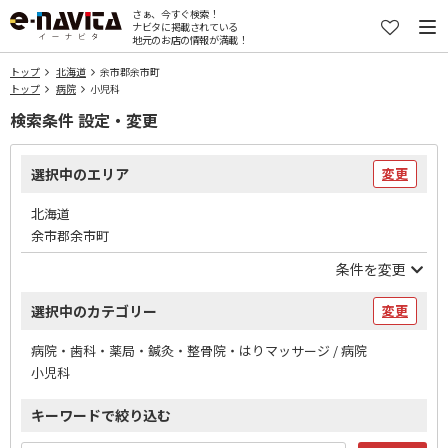
さぁ、今すぐ検索！
ナビタに掲載されている
地元のお店の情報が満載！
トップ
北海道
余市郡余市町
トップ
病院
小児科
検索条件 設定・変更
選択中のエリア
変更
北海道
余市郡余市町
条件を変更
選択中のカテゴリー
変更
病院・歯科・薬局・鍼灸・整骨院・はりマッサージ / 病院
小児科
キーワードで絞り込む