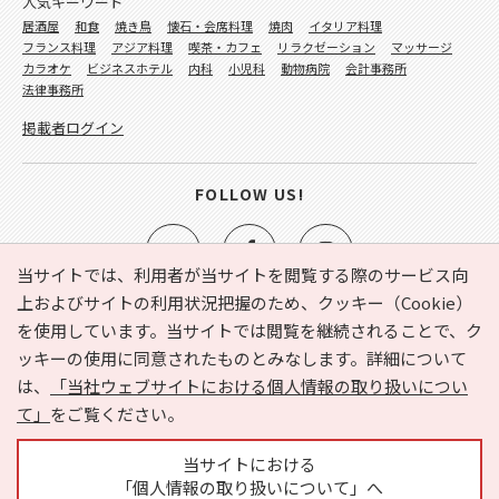
人気キーワード
居酒屋
和食
焼き鳥
懐石・会席料理
焼肉
イタリア料理
フランス料理
アジア料理
喫茶・カフェ
リラクゼーション
マッサージ
カラオケ
ビジネスホテル
内科
小児科
動物病院
会計事務所
法律事務所
掲載者ログイン
FOLLOW US!
当サイトでは、利用者が当サイトを閲覧する際のサービス向
上およびサイトの利用状況把握のため、クッキー（Cookie）
を使用しています。当サイトでは閲覧を継続されることで、ク
e-NAVITA（イーナビタ）とは？
お気に入り
ヘルプ
ッキーの使用に同意されたものとみなします。詳細について
利用規約
個人情報の取り扱いについて
運営会社
は、
「当社ウェブサイトにおける個人情報の取り扱いについ
サイトマップ
広告掲載に関するお問い合わせ
て」
をご覧ください。
サイトの内容に関するお問い合わせ
当サイトにおける
「個人情報の取り扱いについて」へ