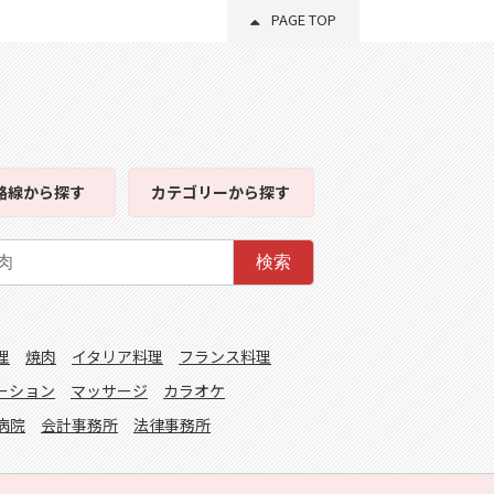
PAGE TOP
路線
から探す
カテゴリー
から探す
検索
理
焼肉
イタリア料理
フランス料理
ーション
マッサージ
カラオケ
病院
会計事務所
法律事務所