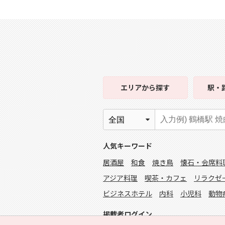
エリア
から探す
駅・
人気キーワード
居酒屋
和食
焼き鳥
懐石・会席料
アジア料理
喫茶・カフェ
リラクゼ
ビジネスホテル
内科
小児科
動物
掲載者ログイン