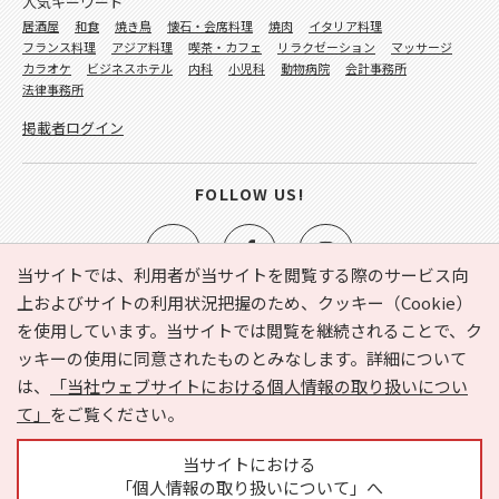
人気キーワード
居酒屋
和食
焼き鳥
懐石・会席料理
焼肉
イタリア料理
フランス料理
アジア料理
喫茶・カフェ
リラクゼーション
マッサージ
カラオケ
ビジネスホテル
内科
小児科
動物病院
会計事務所
法律事務所
掲載者ログイン
FOLLOW US!
当サイトでは、利用者が当サイトを閲覧する際のサービス向
上およびサイトの利用状況把握のため、クッキー（Cookie）
を使用しています。当サイトでは閲覧を継続されることで、ク
e-NAVITA（イーナビタ）とは？
お気に入り
ヘルプ
ッキーの使用に同意されたものとみなします。詳細について
利用規約
個人情報の取り扱いについて
運営会社
は、
「当社ウェブサイトにおける個人情報の取り扱いについ
サイトマップ
広告掲載に関するお問い合わせ
て」
をご覧ください。
サイトの内容に関するお問い合わせ
当サイトにおける
「個人情報の取り扱いについて」へ