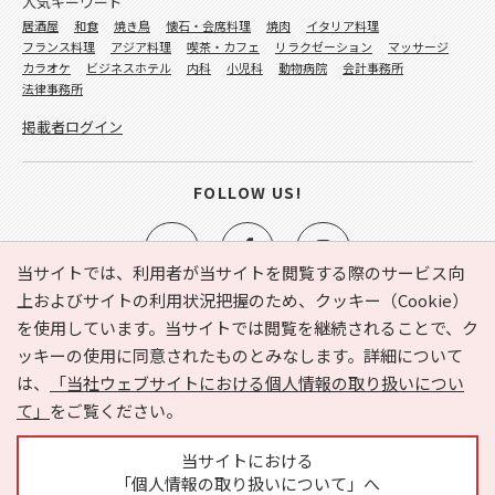
人気キーワード
居酒屋
和食
焼き鳥
懐石・会席料理
焼肉
イタリア料理
フランス料理
アジア料理
喫茶・カフェ
リラクゼーション
マッサージ
カラオケ
ビジネスホテル
内科
小児科
動物病院
会計事務所
法律事務所
掲載者ログイン
FOLLOW US!
当サイトでは、利用者が当サイトを閲覧する際のサービス向
上およびサイトの利用状況把握のため、クッキー（Cookie）
を使用しています。当サイトでは閲覧を継続されることで、ク
e-NAVITA（イーナビタ）とは？
お気に入り
ヘルプ
ッキーの使用に同意されたものとみなします。詳細について
利用規約
個人情報の取り扱いについて
運営会社
は、
「当社ウェブサイトにおける個人情報の取り扱いについ
サイトマップ
広告掲載に関するお問い合わせ
て」
をご覧ください。
サイトの内容に関するお問い合わせ
当サイトにおける
「個人情報の取り扱いについて」へ