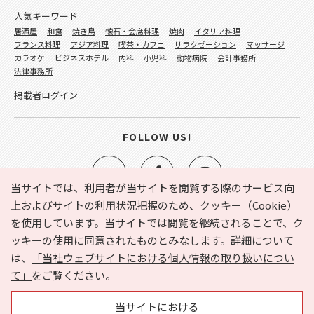
人気キーワード
居酒屋
和食
焼き鳥
懐石・会席料理
焼肉
イタリア料理
フランス料理
アジア料理
喫茶・カフェ
リラクゼーション
マッサージ
カラオケ
ビジネスホテル
内科
小児科
動物病院
会計事務所
法律事務所
掲載者ログイン
FOLLOW US!
当サイトでは、利用者が当サイトを閲覧する際のサービス向
上およびサイトの利用状況把握のため、クッキー（Cookie）
を使用しています。当サイトでは閲覧を継続されることで、ク
e-NAVITA（イーナビタ）とは？
お気に入り
ヘルプ
ッキーの使用に同意されたものとみなします。詳細について
利用規約
個人情報の取り扱いについて
運営会社
は、
「当社ウェブサイトにおける個人情報の取り扱いについ
サイトマップ
広告掲載に関するお問い合わせ
て」
をご覧ください。
サイトの内容に関するお問い合わせ
当サイトにおける