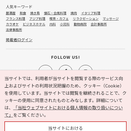
人気キーワード
居酒屋
和食
焼き鳥
懐石・会席料理
焼肉
イタリア料理
フランス料理
アジア料理
喫茶・カフェ
リラクゼーション
マッサージ
カラオケ
ビジネスホテル
内科
小児科
動物病院
会計事務所
法律事務所
掲載者ログイン
FOLLOW US!
当サイトでは、利用者が当サイトを閲覧する際のサービス向
上およびサイトの利用状況把握のため、クッキー（Cookie）
を使用しています。当サイトでは閲覧を継続されることで、ク
e-NAVITA（イーナビタ）とは？
お気に入り
ヘルプ
ッキーの使用に同意されたものとみなします。詳細について
利用規約
個人情報の取り扱いについて
運営会社
は、
「当社ウェブサイトにおける個人情報の取り扱いについ
サイトマップ
広告掲載に関するお問い合わせ
て」
をご覧ください。
サイトの内容に関するお問い合わせ
当サイトにおける