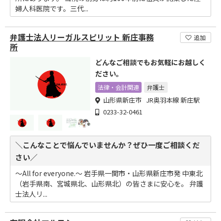
婦人科医院です。三代...
弁護士法人リーガルスピリット 新庄事務
追加
所
どんなご相談でもお気軽にお越しく
ださい。
法律・会計関連
弁護士
山形県新庄市 JR奥羽本線 新庄駅
0233-32-0461
＼こんなことで悩んでいませんか？ぜひ一度ご相談くだ
さい／
～All for everyone.～ 岩手県一関市・山形県新庄市発 中東北
（岩手県南、宮城県北、山形県北）の皆さまに安心を。 弁護
士法人リ...