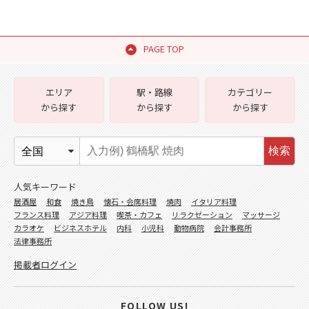
PAGE TOP
エリア
駅・路線
カテゴリー
から探す
から探す
から探す
検索
人気キーワード
居酒屋
和食
焼き鳥
懐石・会席料理
焼肉
イタリア料理
フランス料理
アジア料理
喫茶・カフェ
リラクゼーション
マッサージ
カラオケ
ビジネスホテル
内科
小児科
動物病院
会計事務所
法律事務所
掲載者ログイン
FOLLOW US!