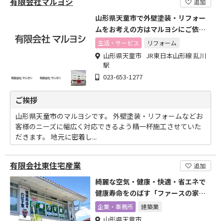
有限会社マルヨシ
追加
山形県天童市で外壁塗装・リフォー
ムをお考えの方はマルヨシにご依頼
ください。
生活・サービス
リフォーム
山形県天童市 JR東日本山形線 乱川
駅
023-653-1277
ご挨拶
山形県天童市のマルヨシです。 外壁塗装・リフォームなどお
客様のニーズに幅広く対応できるよう精一杯施工させていた
だきます。 地元に密着し...
有限会社東住宅産業
追加
綺麗な空気・健康・快適・省エネで
健康寿命をのばす「ファースの家」
をご検討下さい。
企業・事務所
建築業
山形県天童市