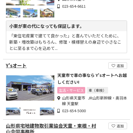
023-654-6611
小東が東の代になっても保証します。
「東住宅産業で建てて良かった」と喜んでいただくために、
新築・増改築はもちろん、修理・模様替えの身辺で小さなこ
とに至るまで心を込めて...
Y'sオート
追加
天童市で車の事なら Y'sオートへお越
しください!
生活・サービス
車（車検）
山形県天童市 JR山形新幹線・奥羽本
線 天童駅
023-654-5000
山形県宅地建物取引業協会天童・東根・村
追加
山合同事務所