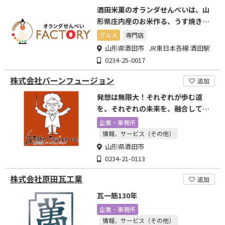
酒田米菓のオランダせんべいは、山
形県庄内産のお米作る、うす焼きの
おせんべいです。
グルメ
専門店
山形県酒田市 JR東日本各線 酒田駅
0234-25-0017
株式会社バーンフュージョン
追加
発想は無限大！それぞれが歩む道
を、それぞれの未来を、融合してい
きます。
企業・事務所
情報、サービス（その他）
山形県酒田市
0234-21-0113
株式会社原田瓦工業
追加
瓦一筋130年
企業・事務所
情報、サービス（その他）