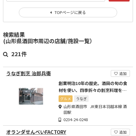
TOPページに戻る
検索結果
(山形県酒田市周辺の店舗/施設一覧）
221件
うなぎ割烹 治郎兵衛
追加
創業明治10年の歴史。酒田の旬の食
材を使い、四季折々の割烹料理を楽
しめます。
グルメ
うなぎ
山形県酒田市 JR東日本羽越本線 酒
田駅
0234-24-0248
オランダせんべいFACTORY
追加