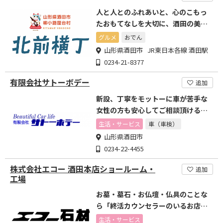
人と人とのふれあいと、心のこもっ
たおもてなしを大切に、酒田の美味
しいもの発信します。
グルメ
おでん
山形県酒田市 JR東日本各線 酒田駅
0234-21-8377
有限会社サトーボデー
追加
新設、丁寧をモットーに車が苦手な
女性の方も安心してご相談頂ける工
場を目指しています
生活・サービス
車（車検）
山形県酒田市
0234-22-4455
株式会社エコー 酒田本店ショールーム・
追加
工場
お墓・墓石・お仏壇・仏具のことな
ら「終活カウンセラーのいるお店」
山形県酒田市エコー石材へ
生活・サービス