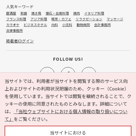
人気キーワード
居酒屋
和食
焼き鳥
懐石・会席料理
焼肉
イタリア料理
フランス料理
アジア料理
喫茶・カフェ
リラクゼーション
マッサージ
カラオケ
ビジネスホテル
内科
小児科
動物病院
会計事務所
法律事務所
掲載者ログイン
FOLLOW US!
当サイトでは、利用者が当サイトを閲覧する際のサービス向
上およびサイトの利用状況把握のため、クッキー（Cookie）
を使用しています。当サイトでは閲覧を継続されることで、ク
e-NAVITA（イーナビタ）とは？
お気に入り
ヘルプ
ッキーの使用に同意されたものとみなします。詳細について
利用規約
個人情報の取り扱いについて
運営会社
は、
「当社ウェブサイトにおける個人情報の取り扱いについ
サイトマップ
広告掲載に関するお問い合わせ
て」
をご覧ください。
サイトの内容に関するお問い合わせ
当サイトにおける