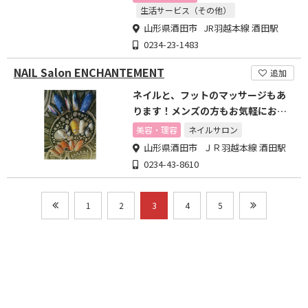
生活サービス（その他）
山形県酒田市 JR羽越本線 酒田駅
0234-23-1483
NAIL Salon ENCHANTEMENT
追加
ネイルと、フットのマッサージもあ
ります！メンズの方もお気軽にお越
しください！
美容・理容
ネイルサロン
山形県酒田市 ＪＲ羽越本線 酒田駅
0234-43-8610
1
2
3
4
5