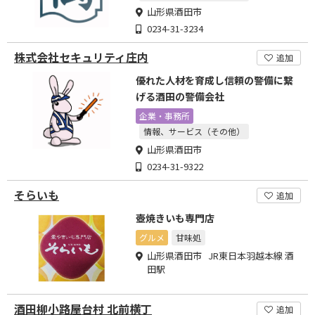
山形県酒田市
0234-31-3234
株式会社セキュリティ庄内
追加
優れた人材を育成し信頼の警備に繋
げる酒田の警備会社
企業・事務所
情報、サービス（その他）
山形県酒田市
0234-31-9322
そらいも
追加
壺焼きいも専門店
グルメ
甘味処
山形県酒田市 JR東日本羽越本線 酒
田駅
酒田柳小路屋台村 北前横丁
追加