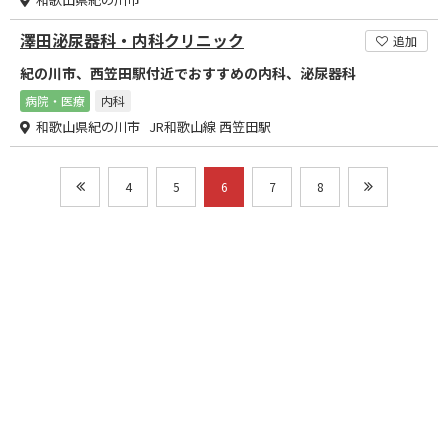
澤田泌尿器科・内科クリニック
追加
紀の川市、西笠田駅付近でおすすめの内科、泌尿器科
病院・医療
内科
和歌山県紀の川市 JR和歌山線 西笠田駅
4
5
6
7
8