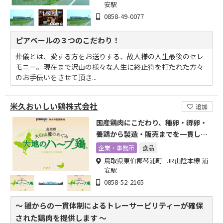
安駅
0858-49-0077
ピアベールの３つのこだわり！
葬儀とは、愛する方をお送りする、故人様の人生最後のセレ
モニー。現在まで沢山の様々な人生に終止符を打たれた方々
のお手伝いをさせて頂き...
米久おいしい鶏株式会社
追加
国産鶏肉にこだわり、種卵・孵卵・
養鶏から製造・販売までを一貫して
行っています
企業・事務所
食品
鳥取県東伯郡琴浦町 JR山陰本線 浦
安駅
0858-52-2165
～ 雛からの一貫体制によるトレーサービリティーが確保
された鶏肉を提供します ～