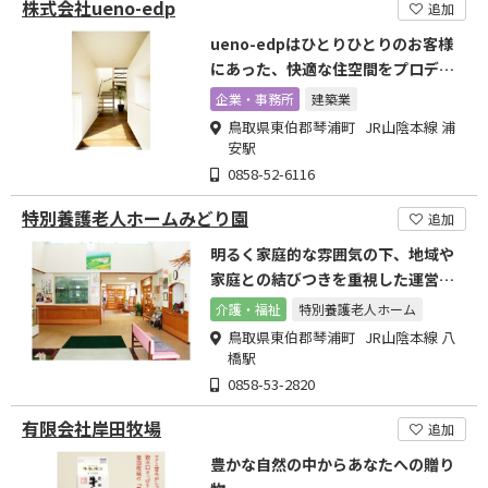
株式会社ueno-edp
追加
ueno-edpはひとりひとりのお客様
にあった、快適な住空間をプロデュ
ースします。
企業・事務所
建築業
鳥取県東伯郡琴浦町 JR山陰本線 浦
安駅
0858-52-6116
特別養護老人ホームみどり園
追加
明るく家庭的な雰囲気の下、地域や
家庭との結びつきを重視した運営を
行っていきます。
介護・福祉
特別養護老人ホーム
鳥取県東伯郡琴浦町 JR山陰本線 八
橋駅
0858-53-2820
有限会社岸田牧場
追加
豊かな自然の中からあなたへの贈り