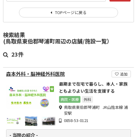
TOPページに戻る
検索結果
(鳥取県東伯郡琴浦町周辺の店舗/施設一覧）
23件
森本外科・脳神経外科医院
追加
最期まで在宅で暮らし、本人・家族
ともよりよい生活を支援する
病院・医療
外科
鳥取県東伯郡琴浦町 JR山陰本線 浦
安駅
0858-53-0121
- 当院の紹介 -