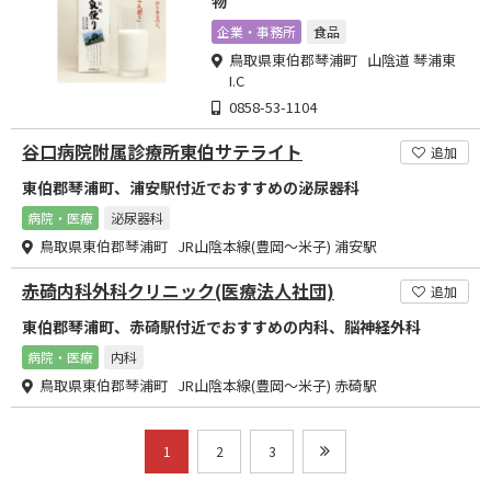
物
企業・事務所
食品
鳥取県東伯郡琴浦町 山陰道 琴浦東
I.C
0858-53-1104
谷口病院附属診療所東伯サテライト
追加
東伯郡琴浦町、浦安駅付近でおすすめの泌尿器科
病院・医療
泌尿器科
鳥取県東伯郡琴浦町 JR山陰本線(豊岡～米子) 浦安駅
赤碕内科外科クリニック(医療法人社団)
追加
東伯郡琴浦町、赤碕駅付近でおすすめの内科、脳神経外科
病院・医療
内科
鳥取県東伯郡琴浦町 JR山陰本線(豊岡～米子) 赤碕駅
1
2
3