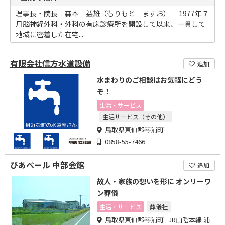
理事長・院長 森本 益雄（もりもと ますお） 1977年７
月脳神経外科・外科の有床診療所を開設して以来、一貫して
地域に密着した在宅...
有限会社信方水道設備
追加
水まわりのご相談はお気軽にどう
ぞ！
生活・サービス
生活サービス（その他）
鳥取県東伯郡琴浦町
0858-55-7466
ぴあベール 中部会館
追加
故人・家族の想いを形に オンリーワ
ン葬儀
生活・サービス
葬儀社
鳥取県東伯郡琴浦町 JR山陰本線 浦