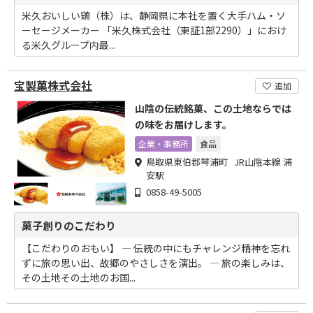
米久おいしい鶏（株）は、静岡県に本社を置く大手ハム・ソ
ーセージメーカー 「米久株式会社（東証1部2290）」におけ
る米久グループ内最...
宝製菓株式会社
追加
山陰の伝統銘菓、この土地ならでは
の味をお届けします。
企業・事務所
食品
鳥取県東伯郡琴浦町 JR山陰本線 浦
安駅
0858-49-5005
菓子創りのこだわり
【こだわりのおもい】 ― 伝統の中にもチャレンジ精神を忘れ
ずに旅の思い出、故郷のやさしさを演出。 ― 旅の楽しみは、
その土地その土地のお国...