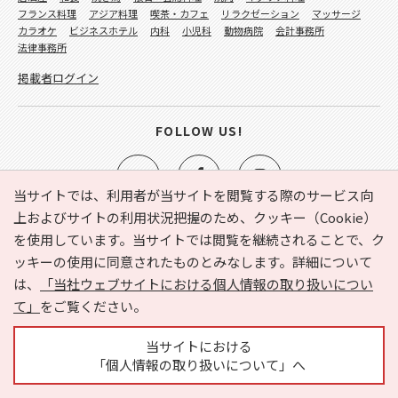
フランス料理
アジア料理
喫茶・カフェ
リラクゼーション
マッサージ
カラオケ
ビジネスホテル
内科
小児科
動物病院
会計事務所
法律事務所
掲載者ログイン
FOLLOW US!
当サイトでは、利用者が当サイトを閲覧する際のサービス向
上およびサイトの利用状況把握のため、クッキー（Cookie）
を使用しています。当サイトでは閲覧を継続されることで、ク
e-NAVITA（イーナビタ）とは？
お気に入り
ヘルプ
ッキーの使用に同意されたものとみなします。詳細について
利用規約
個人情報の取り扱いについて
運営会社
は、
「当社ウェブサイトにおける個人情報の取り扱いについ
サイトマップ
広告掲載に関するお問い合わせ
て」
をご覧ください。
サイトの内容に関するお問い合わせ
当サイトにおける
「個人情報の取り扱いについて」へ