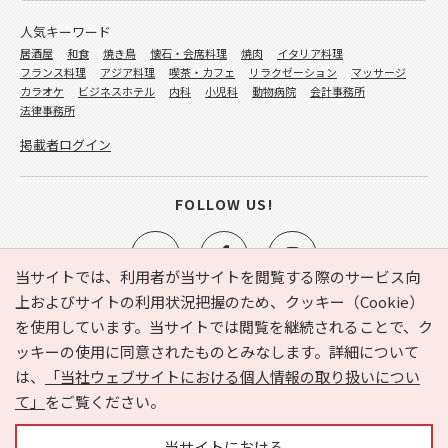
人気キーワード
居酒屋
和食
焼き鳥
懐石・会席料理
焼肉
イタリア料理
フランス料理
アジア料理
喫茶・カフェ
リラクゼーション
マッサージ
カラオケ
ビジネスホテル
内科
小児科
動物病院
会計事務所
法律事務所
掲載者ログイン
FOLLOW US!
当サイトでは、利用者が当サイトを閲覧する際のサービス向
上およびサイトの利用状況把握のため、クッキー（Cookie）
を使用しています。当サイトでは閲覧を継続されることで、ク
e-NAVITA（イーナビタ）とは？
お気に入り
ヘルプ
ッキーの使用に同意されたものとみなします。詳細について
利用規約
個人情報の取り扱いについて
運営会社
は、
「当社ウェブサイトにおける個人情報の取り扱いについ
サイトマップ
広告掲載に関するお問い合わせ
て」
をご覧ください。
サイトの内容に関するお問い合わせ
当サイトにおける