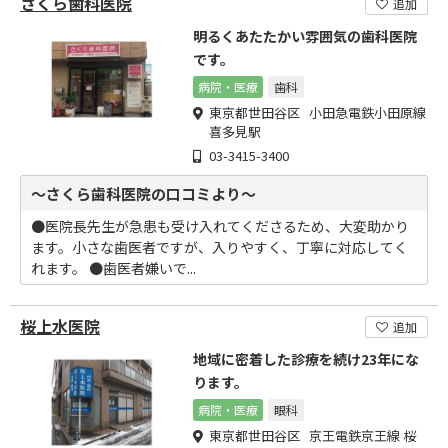
さくら歯科医院
追加
明るくあたたかい雰囲気の歯科医院
です。
病院・医療
歯科
東京都世田谷区 小田急電鉄小田原線
喜多見駅
03-3415-3400
～さくら歯科医院の口コミより～
●医院長先生が急患も受け入れてくださるため、大変助かり
ます。小さな歯医者ですが、入りやすく、丁寧に対応してく
れます。 ●歯医者嫌いで...
桜上水医院
追加
地域に密着した診療を続け23年にな
ります。
病院・医療
眼科
東京都世田谷区 京王電鉄京王線 桜