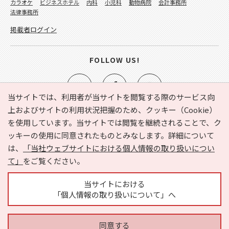
カラオケ
ビジネスホテル
内科
小児科
動物病院
会計事務所
法律事務所
掲載者ログイン
FOLLOW US!
当サイトでは、利用者が当サイトを閲覧する際のサービス向
上およびサイトの利用状況把握のため、クッキー（Cookie）
を使用しています。当サイトでは閲覧を継続されることで、ク
e-NAVITA（イーナビタ）とは？
お気に入り
ヘルプ
ッキーの使用に同意されたものとみなします。詳細について
利用規約
個人情報の取り扱いについて
運営会社
は、
「当社ウェブサイトにおける個人情報の取り扱いについ
サイトマップ
広告掲載に関するお問い合わせ
て」
をご覧ください。
サイトの内容に関するお問い合わせ
当サイトにおける
「個人情報の取り扱いについて」へ
同意する