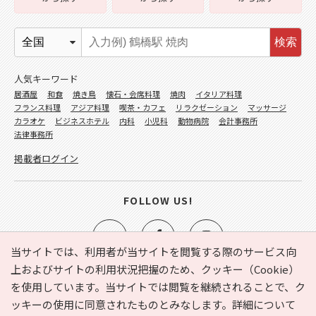
検索
人気キーワード
居酒屋
和食
焼き鳥
懐石・会席料理
焼肉
イタリア料理
フランス料理
アジア料理
喫茶・カフェ
リラクゼーション
マッサージ
カラオケ
ビジネスホテル
内科
小児科
動物病院
会計事務所
法律事務所
掲載者ログイン
FOLLOW US!
当サイトでは、利用者が当サイトを閲覧する際のサービス向
上およびサイトの利用状況把握のため、クッキー（Cookie）
を使用しています。当サイトでは閲覧を継続されることで、ク
e-NAVITA（イーナビタ）とは？
お気に入り
ヘルプ
ッキーの使用に同意されたものとみなします。詳細について
利用規約
個人情報の取り扱いについて
運営会社