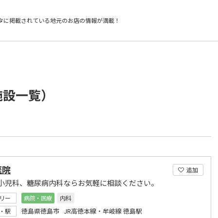
タに掲載されている
地元のお店の情報が満載！
施設一覧）
医院
追加
小児科、糖尿病内科ならお気軽に相談ください。
リー
病院・医療
内科
徳島県徳島市 JR高徳本線・牟岐線 徳島駅
・駅