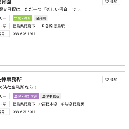
保育園
追加
保育目標は、ただ一つ「楽しい保育」です。
リー
学校・教育
保育園
徳島県徳島市 ＪＲ各線 徳島駅
・駅
088-626-1911
番号
法律事務所
追加
の法律事務所なら！
リー
法律・会計関連
法律事務所
徳島県徳島市 JR高徳本線・牟岐線 徳島駅
・駅
088-625-5011
番号