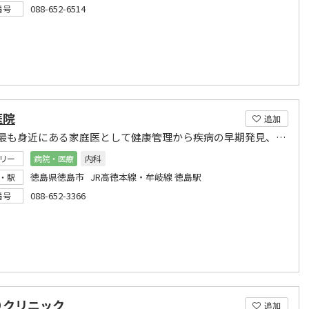
088-652-6514
番号
医院
追加
皆様の最も身近にある家庭医として健康管理から疾病の早期発見、予防を重視します。
リー
病院・医療
内科
徳島県徳島市 JR高徳本線・牟岐線 徳島駅
・駅
088-652-3366
番号
りクリニック
追加