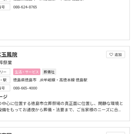
088-624-8765
番号
ベ玉鳳院
追加
葬祭業
リー
生活・サービス
葬儀社
徳島県徳島市 JR牟岐線・高徳本線 徳島駅
・駅
088-665-4000
番号
ージ
の中心に位置する徳島市立葬祭場の真正面に位置し、閑静な環境と
設備をもってお通夜から葬儀・法要まで、ご当家様のニーズに合...