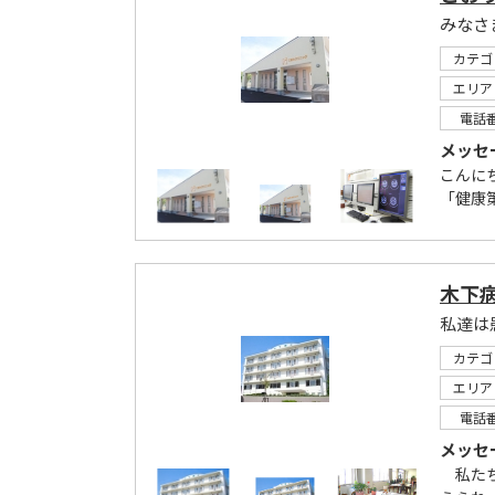
カテゴ
エリア
電話
メッセ
こんに
「健康
木下
私達は
カテゴ
エリア
電話
メッセ
私たち