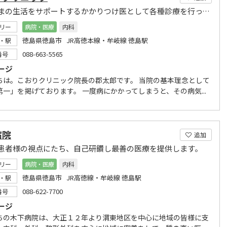
みなさまの生活をサポートするかかりつけ医として各種診療を行っております。
リー
病院・医療
内科
徳島県徳島市 JR高徳本線・牟岐線 徳島駅
・駅
088-663-5565
番号
ージ
ちは。こおりクリニック院長の郡太郎です。 当院の基本理念として
第一」を掲げております。 一度病にかかってしまうと、その病気...
病院
追加
患者様の視点にたち、自己研鑽し最善の医療を提供します。
リー
病院・医療
内科
徳島県徳島市 JR高徳線・牟岐線 徳島駅
・駅
088-622-7700
番号
ージ
の木下病院は、大正１２年より渭東地区を中心に地域の皆様に支