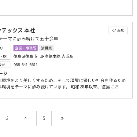
テックス 本社
追加
テーマに歩み続けて五十余年
リー
企業・事務所
清掃業
徳島県徳島市 JR高徳本線 吉成駅
・駅
088-641-6611
番号
ージ
水環境をより美しくするため、そして環境に優しい社会を作るため
環境をテーマに歩み続けています。 昭和28年以来、徳島にお...
3
4
5