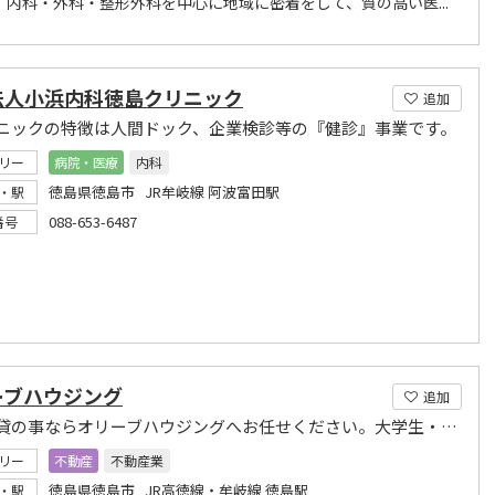
、内科・外科・整形外科を中心に地域に密着をして、質の高い医...
法人小浜内科徳島クリニック
追加
ニックの特徴は人間ドック、企業検診等の『健診』事業です。
リー
病院・医療
内科
徳島県徳島市 JR牟岐線 阿波富田駅
・駅
088-653-6487
番号
ーブハウジング
追加
徳島賃貸の事ならオリーブハウジングへお任せください。大学生・社会人の方お気軽にお問合せ下さい
リー
不動産
不動産業
徳島県徳島市 JR高徳線・牟岐線 徳島駅
・駅