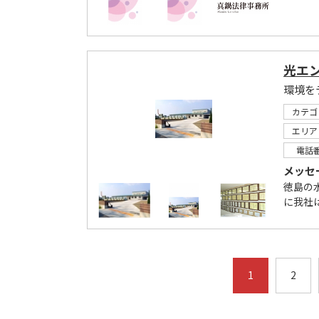
光エン
環境を
カテゴ
エリア
電話
メッセ
徳島の
に我社は
1
2