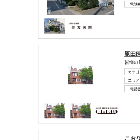
電話
原田
カテゴ
エリア
電話
こお