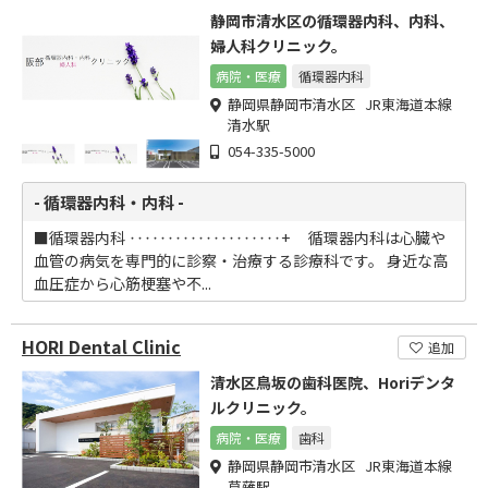
静岡市清水区の循環器内科、内科、
婦人科クリニック。
病院・医療
循環器内科
静岡県静岡市清水区 JR東海道本線
清水駅
054-335-5000
- 循環器内科・内科 -
■循環器内科 ‥‥‥‥‥‥‥‥‥‥+ 循環器内科は心臓や
血管の病気を専門的に診察・治療する診療科です。 身近な高
血圧症から心筋梗塞や不...
HORI Dental Clinic
追加
清水区鳥坂の歯科医院、Horiデンタ
ルクリニック。
病院・医療
歯科
静岡県静岡市清水区 JR東海道本線
草薙駅