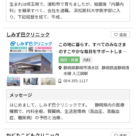
生まれは埼玉県で、浦和市で育ちましたが、結婚後「内藤内
科」を継承すべく、会社を退職。 浜松医科大学医学部に入
り、下記経歴を経て、平成...
しみず巴クリニック
追加
この地に暮らす、すべてのみなさま
のすこやかな毎日をサポートしま
す。
病院・医療
内科
静岡県静岡市清水区 静岡鉄道静岡清
水線 入江岡駅
054-355-1117
メッセージ
はじめまして、しみず巴クリニックです。 静岡県内の医療
機関で、内科全般、腎臓病、生活習慣病（高血圧、高脂血
症、糖尿病）の予防と治療...
かどたこどもクリニック
追加