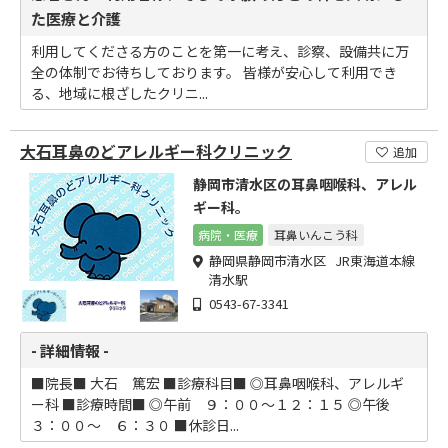
た医療と介護
利用してくださる方のことを第一に考え、診察、設備共に万
全の体制でお待ちしております。 皆様が安心して利用でき
る、地域に根ざしたクリニ...
大石耳鼻のどアレルギー科クリニック
追加
静岡市清水区の耳鼻咽喉科、アレル
ギー科。
病院・医療
耳鼻いんこう科
静岡県静岡市清水区 JR東海道本線
清水駅
0543-67-3341
- 詳細情報 -
■院長■ 大石 篤宏 ■診療科目■ ◎耳鼻咽喉科、アレルギ
ー科 ■診療時間■ ◎午前 ９：００～１２：１５ ◎午後
３：００～ ６：３０ ■休診日...