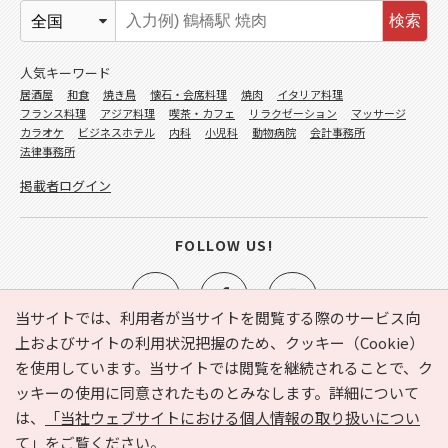
検索
人気キーワード
居酒屋
和食
焼き鳥
懐石・会席料理
焼肉
イタリア料理
フランス料理
アジア料理
喫茶・カフェ
リラクゼーション
マッサージ
カラオケ
ビジネスホテル
内科
小児科
動物病院
会計事務所
法律事務所
掲載者ログイン
FOLLOW US!
当サイトでは、利用者が当サイトを閲覧する際のサービス向
上およびサイトの利用状況把握のため、クッキー（Cookie）
を使用しています。当サイトでは閲覧を継続されることで、ク
e-NAVITA（イーナビタ）とは？
お気に入り
ヘルプ
ッキーの使用に同意されたものとみなします。詳細について
利用規約
個人情報の取り扱いについて
運営会社
は、
「当社ウェブサイトにおける個人情報の取り扱いについ
サイトマップ
広告掲載に関するお問い合わせ
て」
をご覧ください。