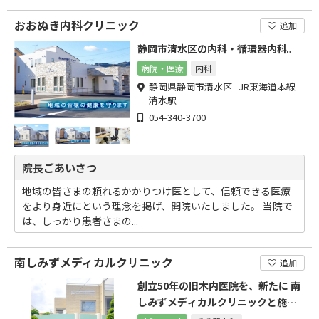
おおぬき内科クリニック
追加
静岡市清水区の内科・循環器内科。
病院・医療
内科
静岡県静岡市清水区 JR東海道本線
清水駅
054-340-3700
院長ごあいさつ
地域の皆さまの頼れるかかりつけ医として、信頼できる医療
をより身近にという理念を掲げ、開院いたしました。 当院で
は、しっかり患者さまの...
南しみずメディカルクリニック
追加
創立50年の旧木内医院を、新たに 南
しみずメディカルクリニックと施設
名を変更しました。