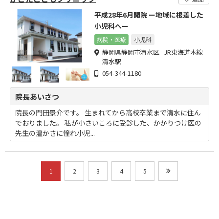
平成28年6月開院 ー地域に根差した
小児科へー
病院・医療
小児科
静岡県静岡市清水区 JR東海道本線
清水駅
054-344-1180
院長あいさつ
院長の門田景介です。 生まれてから高校卒業まで清水に住ん
でおりました。 私が小さいころに受診した、かかりつけ医の
先生の温かさに憧れ小児...
1
2
3
4
5