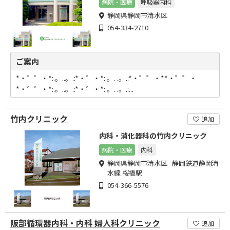
病院・医療
呼吸器内科
静岡県静岡市清水区
054-334-2710
ご案内
*・゜゜・*:.。..。.:*・゜・*:.。. .。.:*・゜゜・**・゜゜・
*・゜゜・*:.。..。.:*・゜・*:.。. .。.:...
竹内クリニック
追加
内科・消化器科の竹内クリニック
病院・医療
内科
静岡県静岡市清水区 静岡鉄道静岡清
水線 桜橋駅
054-366-5576
阪部循環器内科・内科 婦人科クリニック
追加