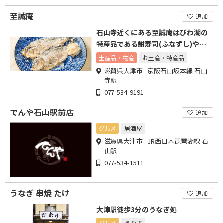
至誠庵
追加
石山寺近くにある至誠庵はびわ湖の
特産品である鮒寿司(ふなずし)や湖
魚を製造・直売するお土産屋
土産品・物産
お土産・特産品
滋賀県大津市 京阪石山坂本線 石山
寺駅
077-534-9191
でんや石山駅前店
追加
グルメ
居酒屋
滋賀県大津市 JR西日本琵琶湖線 石
山駅
077-534-1511
うなぎ 串焼 たけ
追加
大津駅徒歩3分のうなぎ処
グルメ
うなぎ