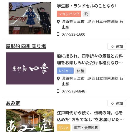
学生服・ランドセルのことなら!
ショッピング
靴
滋賀県大津市 JR西日本琵琶湖線 石
山駅
077-533-1600
屋形船 四季 乗り場
追加
船に揺られ、四季折々の景観とお料
理をお楽しみいただける格別なひと
ときを。
レジャー
体験
滋賀県大津市 JR西日本琵琶湖線 石
山駅
077-572-6848
あみ定
追加
江戸時代から続く、伝統の味。心を
込めた“おもてなし”をお届けいたし
ます。
グルメ
懐石・会席料理