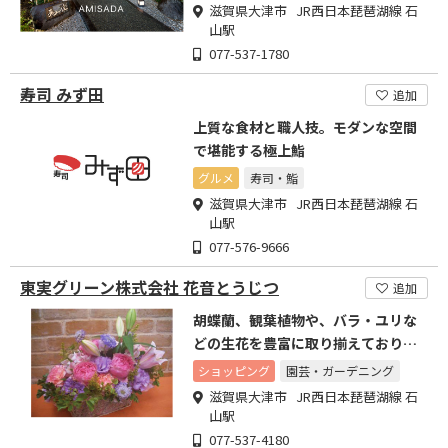
滋賀県大津市 JR西日本琵琶湖線 石
山駅
077-537-1780
寿司 みず田
追加
上質な食材と職人技。モダンな空間
で堪能する極上鮨
グルメ
寿司・鮨
滋賀県大津市 JR西日本琵琶湖線 石
山駅
077-576-9666
東実グリーン株式会社 花音とうじつ
追加
胡蝶蘭、観葉植物や、バラ・ユリな
どの生花を豊富に取り揃えておりま
す
ショッピング
園芸・ガーデニング
滋賀県大津市 JR西日本琵琶湖線 石
山駅
077-537-4180