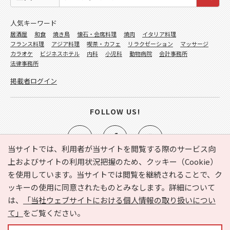
人気キーワード
居酒屋
和食
焼き鳥
懐石・会席料理
焼肉
イタリア料理
フランス料理
アジア料理
喫茶・カフェ
リラクゼーション
マッサージ
カラオケ
ビジネスホテル
内科
小児科
動物病院
会計事務所
法律事務所
掲載者ログイン
FOLLOW US!
当サイトでは、利用者が当サイトを閲覧する際のサービス向
上およびサイトの利用状況把握のため、クッキー（Cookie）
を使用しています。当サイトでは閲覧を継続されることで、ク
e-NAVITA（イーナビタ）とは？
お気に入り
ヘルプ
ッキーの使用に同意されたものとみなします。詳細について
利用規約
個人情報の取り扱いについて
運営会社
は、
「当社ウェブサイトにおける個人情報の取り扱いについ
サイトマップ
広告掲載に関するお問い合わせ
て」
をご覧ください。
サイトの内容に関するお問い合わせ