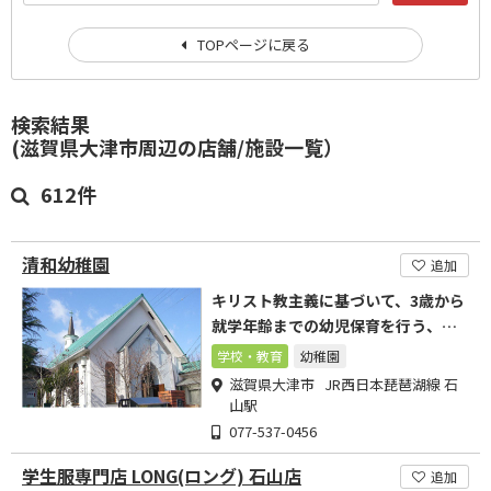
TOPページに戻る
検索結果
(滋賀県大津市周辺の店舗/施設一覧）
612件
清和幼稚園
追加
キリスト教主義に基づいて、3歳から
就学年齢までの幼児保育を行う、学
校法人聖和学園
学校・教育
幼稚園
滋賀県大津市 JR西日本琵琶湖線 石
山駅
077-537-0456
学生服専門店 LONG(ロング) 石山店
追加