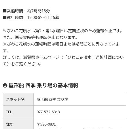
■乗船時間：約2時間15分
■運行時間：19:00発～21:15着
※びわこ花噴水は第2・第4水曜日は定期点検のため運転休止です。
また、悪天候時等も運転休止となります。
※びわこ花噴水の運転時間は曜日または期間ごとに異なっていま
す。
詳しくは、滋賀県ホームページ〈「びわこ花噴水」運転計画につい
て〉をご覧ください。
屋形船 四季 乗り場の基本情報
スポット名
屋形船 四季 乗り場
TEL
077-572-6848
住所
〒520-0831