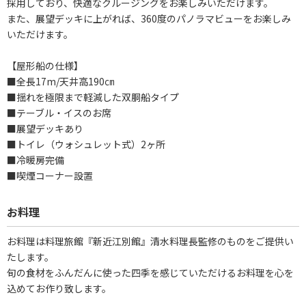
採用しており、快適なクルージングをお楽しみいただけます。
また、展望デッキに上がれば、360度のパノラマビューをお楽しみ
いただけます。
【屋形船の仕様】
■全長17m/天井高190㎝
■揺れを極限まで軽減した双胴船タイプ
■テーブル・イスのお席
■展望デッキあり
■トイレ（ウォシュレット式）2ヶ所
■冷暖房完備
■喫煙コーナー設置
お料理
お料理は料理旅館『新近江別館』清水料理長監修のものをご提供い
たします。
旬の食材をふんだんに使った四季を感じていただけるお料理を心を
込めてお作り致します。