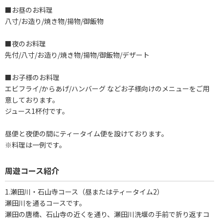
■お昼のお料理
八寸/お造り/焼き物/揚物/御飯物
■夜のお料理
先付/八寸/お造り/焼き物/揚物/御飯物/デザート
■お子様のお料理
エビフライ/からあげ/ハンバーグ などお子様向けのメニューをご用
意しております。
ジュース1杯付です。
昼便と夜便の間にティータイム便を設けております。
※料理は一例です。
周遊コース紹介
1.瀬田川・石山寺コース（昼またはティータイム2）
瀬田川を通るコースです。
瀬田の唐橋、石山寺の近くを通り、瀬田川洗堰の手前で折り返すコ