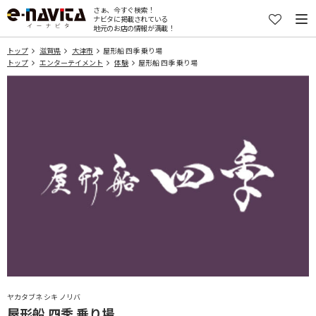
さぁ、今すぐ検索！
ナビタに掲載されている
地元のお店の情報が満載！
トップ
滋賀県
大津市
屋形船 四季 乗り場
トップ
エンターテイメント
体験
屋形船 四季 乗り場
ヤカタブネ シキ ノリバ
屋形船 四季 乗り場