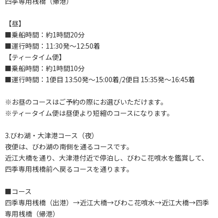
四季専用桟橋（帰港）
【昼】
■乗船時間：約1時間20分
■運行時間：11:30発～12:50着
【ティータイム便】
■乗船時間：約1時間10分
■運行時間：1便目 13:50発～15:00着/2便目 15:35発～16:45着
※お昼のコースはご予約の際にお選びいただけます。
※ティータイム便は昼便より短縮のコースになります。
3.びわ湖・大津港コース（夜）
夜便は、びわ湖の南側を通るコースです。
近江大橋を通り、大津港付近で停泊し、びわこ花噴水を鑑賞して、
四季専用桟橋前へ戻るコースを通ります。
■コース
四季専用桟橋（出港）→近江大橋→びわこ花噴水→近江大橋→四季
専用桟橋（帰港）