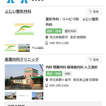
ふじい整形外科
追加
整形外科・リハビリ科 ふじい整形
外科
病院・医療
整形外科
埼玉県朝霞市 東武 朝霞駅
048-450-1188
若葉内科クリニック
追加
内科 腎臓内科 循環器内科 人工透析
病院・医療
内科
埼玉県鶴ヶ島市 東武東上線 若葉駅
049-298-5308