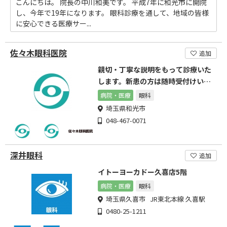
こんにちは。 院長の中川和美です。 平成7年に和光市に開院
し、今年で19年になります。 眼科診療を通して、地域の皆様
に安心できる医療サー...
佐々木眼科医院
追加
親切・丁寧な説明をもって診療いた
します。新患の方は随時受付けいた
します。
病院・医療
眼科
埼玉県和光市
048-467-0071
深井眼科
追加
イトーヨーカドー久喜店5階
病院・医療
眼科
埼玉県久喜市 JR東北本線 久喜駅
0480-25-1211