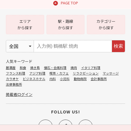
PAGE TOP
エリア
駅・路線
カテゴリー
から探す
から探す
から探す
検索
人気キーワード
居酒屋
和食
焼き鳥
懐石・会席料理
焼肉
イタリア料理
フランス料理
アジア料理
喫茶・カフェ
リラクゼーション
マッサージ
カラオケ
ビジネスホテル
内科
小児科
動物病院
会計事務所
法律事務所
掲載者ログイン
FOLLOW US!