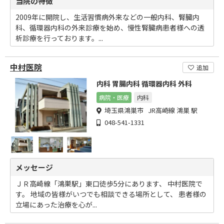
当院の特徴
2009年に開院し、生活習慣病外来などの一般内科、腎臓内
科、循環器内科の外来診療を始め、慢性腎臓病患者様への透
析診療を行っております。...
中村医院
追加
内科 胃腸内科 循環器内科 外科
病院・医療
内科
埼玉県鴻巣市 JR高崎線 鴻巣 駅
048-541-1331
メッセージ
ＪＲ高崎線「鴻巣駅」東口徒歩5分にあります、 中村医院で
す。 地域の皆様がいつでも相談できる場所として、 患者様の
立場にあった治療を心が...