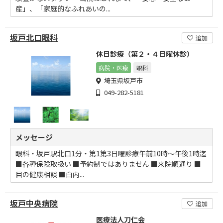
産」、「家庭的なふれあいの...
坂戸北口眼科
追加
休日診療（第２・４日曜休診）
病院・医療
眼科
埼玉県坂戸市
049-282-5181
メッセージ
眼科・坂戸駅北口1分・第1第3日曜診療午前10時～午後1時迄
■各種保険取扱い ■予約制ではありません ■来院順通り ■
目の健康相談 ■白内...
坂戸中央病院
追加
医療法人刀仁会