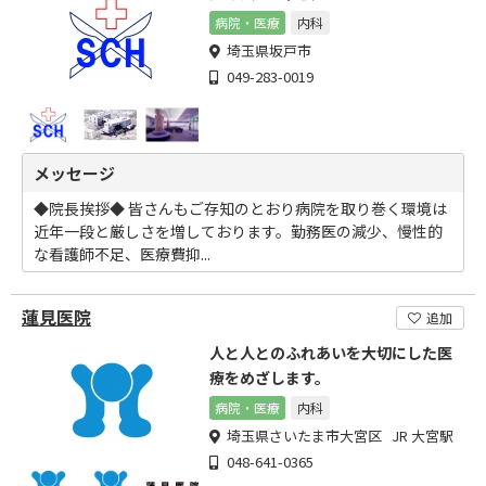
病院・医療
内科
埼玉県坂戸市
049-283-0019
メッセージ
◆院長挨拶◆ 皆さんもご存知のとおり病院を取り巻く環境は
近年一段と厳しさを増しております。勤務医の減少、慢性的
な看護師不足、医療費抑...
蓮見医院
追加
人と人とのふれあいを大切にした医
療をめざします。
病院・医療
内科
埼玉県さいたま市大宮区 JR 大宮駅
048-641-0365