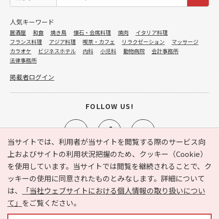
人気キーワード
居酒屋
和食
焼き鳥
懐石・会席料理
焼肉
イタリア料理
フランス料理
アジア料理
喫茶・カフェ
リラクゼーション
マッサージ
カラオケ
ビジネスホテル
内科
小児科
動物病院
会計事務所
法律事務所
掲載者ログイン
FOLLOW US!
当サイトでは、利用者が当サイトを閲覧する際のサービス向
上およびサイトの利用状況把握のため、クッキー（Cookie）
を使用しています。当サイトでは閲覧を継続されることで、ク
e-NAVITA（イーナビタ）とは？
お気に入り
ヘルプ
ッキーの使用に同意されたものとみなします。詳細について
利用規約
個人情報の取り扱いについて
運営会社
は、
「当社ウェブサイトにおける個人情報の取り扱いについ
サイトマップ
広告掲載に関するお問い合わせ
て」
をご覧ください。
サイトの内容に関するお問い合わせ