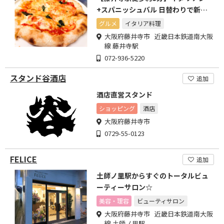
+スパニッシュバル 日替わりで新鮮
な食材を楽しめます
グルメ
イタリア料理
大阪府藤井寺市 近畿日本鉄道南大阪
線 藤井寺駅
072-936-5220
スタンド谷酒店
追加
酒店直営スタンド
ショッピング
酒店
大阪府藤井寺市
0729-55-0123
FELICE
追加
土師ノ里駅からすぐのトータルビュ
ーティーサロン☆
美容・理容
ビューティサロン
大阪府藤井寺市 近畿日本鉄道南大阪
線 土師ノ里駅