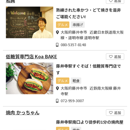
和典
追加
熟練された串かつ・どて焼きを是非
ご堪能ください!
グルメ
串揚げ
大阪府藤井寺市 近畿日本鉄道南大阪
線・道明寺線 道明寺駅
080-5357-8148
低糖質専門店 Koa BAKE
追加
藤井寺駅すぐそば！低糖質専門店で
す
グルメ
軽食
大阪府藤井寺市 近鉄南大阪線 藤井
寺駅
072-959-3007
焼肉 かっちゃん
追加
藤井寺駅南口より徒歩約1分の焼肉屋
グルメ
焼肉