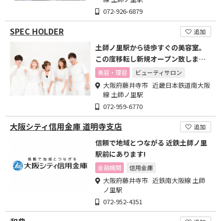
072-926-6879
SPEC HOLDER
追加
土師ノ里駅から徒歩すぐの美容室。
この度移転し新規オープン致しまし
た!
美容・理容
ビューティサロン
大阪府藤井寺市 近畿日本鉄道南大阪
線 土師ノ里駅
072-959-6770
大阪シティ信用金庫 道明寺支店
追加
信頼で地域とつながる 近鉄土師ノ里
駅前にあります!
金融機関
信用金庫
大阪府藤井寺市 近鉄南大阪線 土師
ノ里駅
072-952-4351