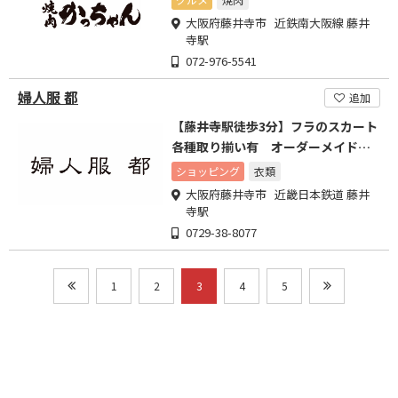
大阪府藤井寺市 近鉄南大阪線 藤井
寺駅
072-976-5541
婦人服 都
追加
【藤井寺駅徒歩3分】フラのスカート
各種取り揃い有 オーダーメイドも
同じ価格でお作りします
ショッピング
衣類
大阪府藤井寺市 近畿日本鉄道 藤井
寺駅
0729-38-8077
1
2
3
4
5