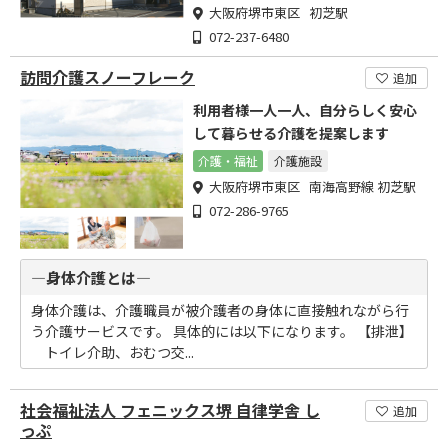
大阪府堺市東区 初芝駅
072-237-6480
訪問介護スノーフレーク
追加
利用者様一人一人、自分らしく安心
して暮らせる介護を提案します
介護・福祉
介護施設
大阪府堺市東区 南海高野線 初芝駅
072-286-9765
―身体介護とは―
身体介護は、介護職員が被介護者の身体に直接触れながら行
う介護サービスです。 具体的には以下になります。 【排泄】
トイレ介助、おむつ交...
社会福祉法人 フェニックス堺 自律学舎 し
追加
っぷ