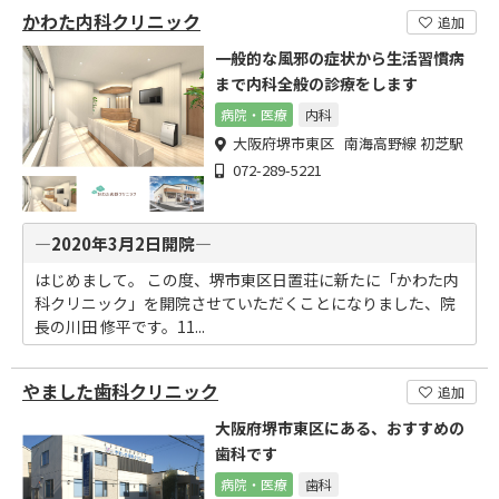
かわた内科クリニック
追加
一般的な風邪の症状から生活習慣病
まで内科全般の診療をします
病院・医療
内科
大阪府堺市東区 南海高野線 初芝駅
072-289-5221
―2020年3月2日開院―
はじめまして。 この度、堺市東区日置荘に新たに「かわた内
科クリニック」を開院させていただくことになりました、院
長の川田 修平です。11...
やました歯科クリニック
追加
大阪府堺市東区にある、おすすめの
歯科です
病院・医療
歯科