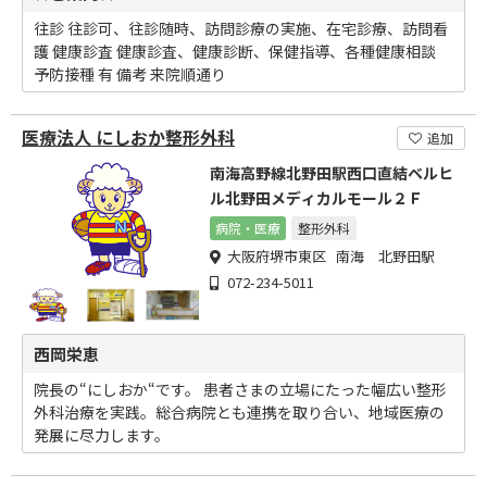
往診 往診可、往診随時、訪問診療の実施、在宅診療、訪問看
護 健康診査 健康診査、健康診断、保健指導、各種健康相談
予防接種 有 備考 来院順通り
医療法人 にしおか整形外科
追加
南海高野線北野田駅西口直結ベルヒ
ル北野田メディカルモール２Ｆ
病院・医療
整形外科
大阪府堺市東区 南海 北野田駅
072-234-5011
西岡栄恵
院長の“にしおか“です。 患者さまの立場にたった幅広い整形
外科治療を実践。総合病院とも連携を取り合い、地域医療の
発展に尽力します。