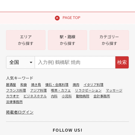
PAGE TOP
エリア
駅・路線
カテゴリー
から探す
から探す
から探す
検索
人気キーワード
居酒屋
和食
焼き鳥
懐石・会席料理
焼肉
イタリア料理
フランス料理
アジア料理
喫茶・カフェ
リラクゼーション
マッサージ
カラオケ
ビジネスホテル
内科
小児科
動物病院
会計事務所
法律事務所
掲載者ログイン
FOLLOW US!