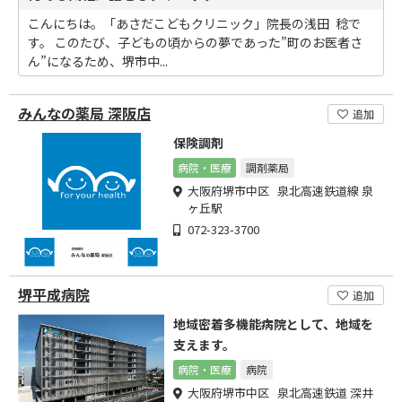
こんにちは。「あさだこどもクリニック」院長の浅田 稔で
す。 このたび、子どもの頃からの夢であった”町のお医者さ
ん”になるため、堺市中...
みんなの薬局 深阪店
追加
保険調剤
病院・医療
調剤薬局
大阪府堺市中区 泉北高速鉄道線 泉
ヶ丘駅
072-323-3700
堺平成病院
追加
地域密着多機能病院として、地域を
支えます。
病院・医療
病院
大阪府堺市中区 泉北高速鉄道 深井