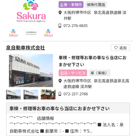
企業・事務所
保険代理店
大阪府堺市中区 泉北高速鉄道線 深
井駅
072-276-6635
泉自動車株式会社
追加
車検・修理等お車の事なら当店にお
まかせ下さい
生活・サービス
車（車検）
大阪府堺市中区 泉北高速鉄道泉北高
速鉄道線 深井駅
072-237-2766
車検・修理等お車の事なら当店におまかせ下さい
⌒*⌒*⌒*⌒ 店舗情報
⌒*⌒*⌒*⌒*⌒*⌒*⌒*⌒*⌒*⌒*⌒*⌒*⌒*⌒ ■ 法人名：泉
自動車株式会社 ■ 創業年：- ■ 住所：〒5...