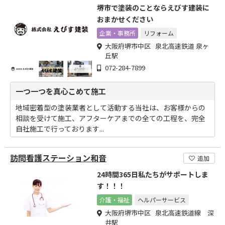
堺市で塗装のことならえびす建装に
おまかせください
企業・事務所
リフォーム
大阪府堺市中区 泉北高速鉄道 泉ヶ
丘駅
072-284-7899
一つ一つを真心こめて施工
地域密着型の塗装業者として活動する当社は、お客様からの
相談を受けて施工、アフターケアまでの全ての工程を、完全
自社施工で行っております...
訪問看護ステーション和音
追加
24時間365日私たちがサポートしま
す！！！
介護・福祉
ヘルパーサービス
大阪府堺市中区 泉北高速鉄道線 深
井駅