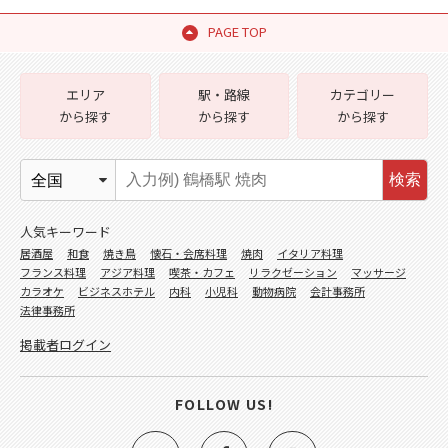
PAGE TOP
エリア
駅・路線
カテゴリー
から探す
から探す
から探す
検索
人気キーワード
居酒屋
和食
焼き鳥
懐石・会席料理
焼肉
イタリア料理
フランス料理
アジア料理
喫茶・カフェ
リラクゼーション
マッサージ
カラオケ
ビジネスホテル
内科
小児科
動物病院
会計事務所
法律事務所
掲載者ログイン
FOLLOW US!