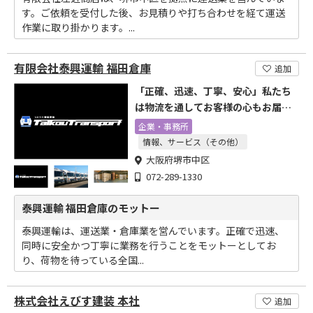
す。ご依頼を受付した後、お見積りや打ち合わせを経て運送
作業に取り掛かります。...
有限会社泰興運輸 福田倉庫
追加
「正確、迅速、丁寧、安心」私たち
は物流を通してお客様の心もお届け
します
企業・事務所
情報、サービス（その他）
大阪府堺市中区
072-289-1330
泰興運輸 福田倉庫のモットー
泰興運輸は、運送業・倉庫業を営んでいます。正確で迅速、
同時に安全かつ丁寧に業務を行うことをモットーとしてお
り、荷物を待っている全国...
株式会社えびす建装 本社
追加