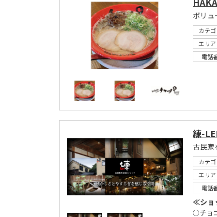
HAK
カテゴ
エリア
電話
練-LE
古民家
カテゴ
エリア
電話
≪ショ
○チョ