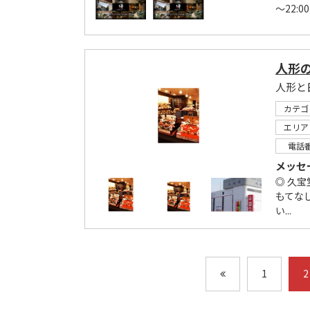
～22:0
人形
人形と
カテゴ
エリア
電話
メッセ
◎ 久
もてな
い...
1
2