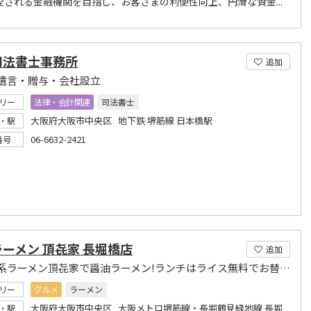
愛される金融機関を目指し、お客さまの利便性向上、円滑な資金...
司法書士事務所
追加
遺言・贈与・会社設立
リー
法律・会計関連
司法書士
大阪府大阪市中央区 地下鉄 堺筋線 日本橋駅
・駅
06-6632-2421
番号
ーメン 頂㐂家 長堀橋店
追加
横浜家系ラーメン頂㐂家で醤油ラーメン!ランチはライス無料でお替り自由!
リー
グルメ
ラーメン
大阪府大阪市中央区 大阪メトロ堺筋線・長堀鶴見緑地線 長堀
・駅