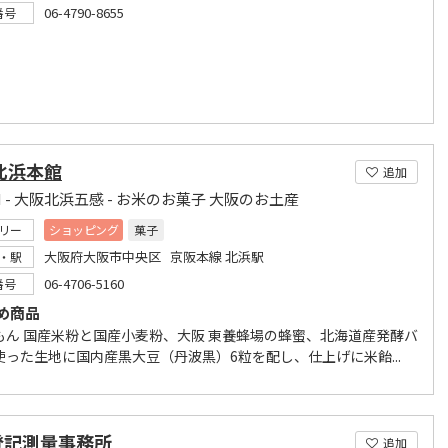
06-4790-8655
番号
北浜本館
追加
N - 大阪北浜五感 - お米のお菓子 大阪のお土産
リー
ショッピング
菓子
大阪府大阪市中央区 京阪本線 北浜駅
・駅
06-4706-5160
番号
め商品
もん 国産米粉と国産小麦粉、大阪 東養蜂場の蜂蜜、北海道産発酵バ
使った生地に国内産黒大豆（丹波黒）6粒を配し、仕上げに米飴...
登記測量事務所
追加