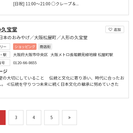
0 [日祝] 11:00～21:00 ○クレープ＆...
の久宝堂
追加
日本のおみやげ／大阪松屋町／人形の久宝堂
リー
ショッピング
商店街
大阪府大阪市中央区 大阪メトロ長堀鶴見緑地線 松屋町駅
・駅
0120-66-8655
番号
ージ
宝堂の大切にしていること 伝統と文化に寄り添い、時代に合ったお
し。 ≪伝統を守りつつ未来に続く日本文化の継承に努めていきた
3
4
5