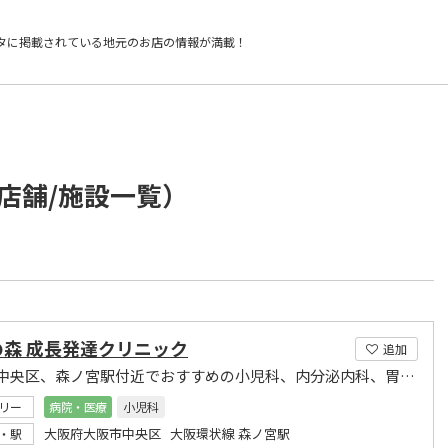
タに掲載されている
地元のお店の情報が満載！
店舗/施設一覧）
の森 成長発達クリニック
追加
大阪市中央区、森ノ宮駅付近でおすすめの小児科、内分泌内科、胃腸内科
リー
病院・医療
小児科
大阪府大阪市中央区 大阪環状線 森ノ宮駅
・駅