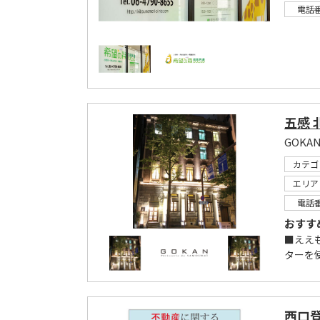
電話
五感 
GOKA
カテゴ
エリア
電話
おすす
■ええ
ターを
西口