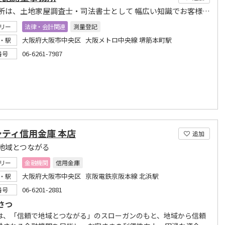
当事務所は、土地家屋調査士・司法書士として 幅広い知識でお客様のニーズにお応えいたします。
リー
法律・会計関連
測量登記
大阪府大阪市中央区 大阪メトロ中央線 堺筋本町駅
・駅
06-6261-7987
番号
シティ信用金庫 本店
追加
地域とつながる
リー
金融機関
信用金庫
大阪府大阪市中央区 京阪電鉄京阪本線 北浜駅
・駅
06-6201-2881
番号
さつ
は、「信頼で地域とつながる」のスローガンのもと、地域から信頼