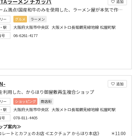
ATAラーメン チカッパ
追加
ボリューム満点!国産和牛のみを使用した、ラーメン屋が本気で作る絶品<もつ鍋>
リー
グルメ
ラーメン
大阪府大阪市中央区 大阪メトロ長堀鶴見緑地線 松屋町駅
・駅
06-6261-4177
番号
N-
追加
を利用した、からほり御屋敷再生複合ショップ
リー
ショッピング
商店街
大阪府大阪市中央区 大阪メトロ長堀鶴見緑地線 松屋町駅
・駅
078-811-4405
番号
ップ案内≫
コレートとカフェのお店 ≪エクチュア からほり本店》 ＊11:00