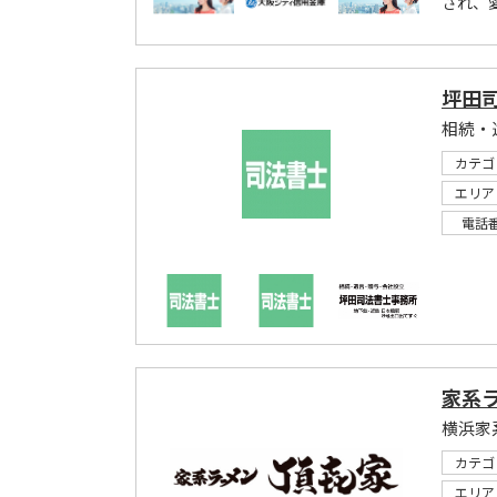
され、
坪田
相続・
カテゴ
エリア
電話
家系ラ
カテゴ
エリア