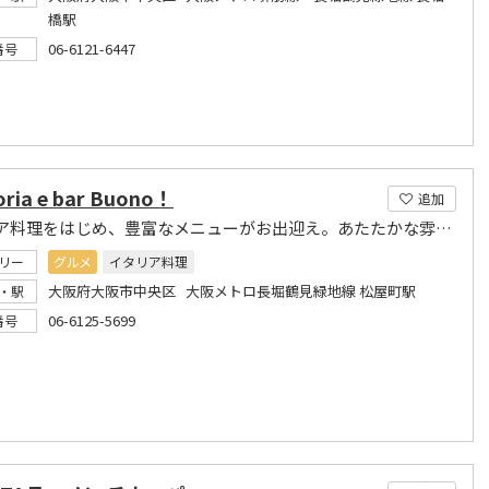
橋駅
06-6121-6447
番号
oria e bar Buono！
追加
イタリア料理をはじめ、豊富なメニューがお出迎え。あたたかな雰囲気のくつろぎ空間。
リー
グルメ
イタリア料理
大阪府大阪市中央区 大阪メトロ長堀鶴見緑地線 松屋町駅
・駅
06-6125-5699
番号