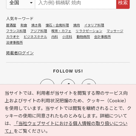
検索
人気キーワード
居酒屋
和食
焼き鳥
懐石・会席料理
焼肉
イタリア料理
フランス料理
アジア料理
喫茶・カフェ
リラクゼーション
マッサージ
カラオケ
ビジネスホテル
内科
小児科
動物病院
会計事務所
法律事務所
掲載者ログイン
FOLLOW US!
当サイトでは、利用者が当サイトを閲覧する際のサービス向
上およびサイトの利用状況把握のため、クッキー（Cookie）
を使用しています。当サイトでは閲覧を継続されることで、ク
e-NAVITA（イーナビタ）とは？
お気に入り
ヘルプ
ッキーの使用に同意されたものとみなします。詳細について
利用規約
個人情報の取り扱いについて
運営会社
は、
「当社ウェブサイトにおける個人情報の取り扱いについ
サイトマップ
広告掲載に関するお問い合わせ
て」
をご覧ください。