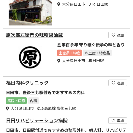
大分県日田市 ＪＲ 日田駅
原次郎左衛門の味噌醤油蔵
追加
創業百余年 守り継ぐ伝承の味と香り
土産品・物産
お土産・特産品
大分県日田市 JR日田駅
福田内科クリニック
追加
日田市、豊後三芳駅付近でおすすめの内科
病院・医療
内科
大分県日田市 ゆふ高原線 豊後三芳駅
日田リハビリテーション病院
追加
日田市、日田駅付近でおすすめの整形外科、婦人科、リハビリテ