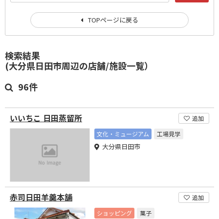
TOPページに戻る
検索結果
(大分県日田市周辺の店舗/施設一覧）
96件
いいちこ 日田蒸留所
追加
文化・ミュージアム
工場見学
大分県日田市
赤司日田羊羹本舗
追加
ショッピング
菓子