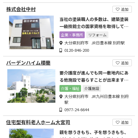
株式会社中村
追加
当社の塗装職人の多数は、建築塗装
一級技能士の国家資格を取得してお
ります。
企業・事務所
リフォーム
大分県別府市 JR日豊本線 別府駅
0120-846-200
バーデンハイム楼蘭
追加
要介護度が進んでも同一敷地内にあ
る他施設で暮らすことが出来ます、
夫婦・親子といつでも会えます
介護・福祉
介護施設
大分県別府市 JR九州日豊本線 別府
駅
0977-24-6644
住宅型有料老人ホーム大宮司
追加
親を想うきもち、子を想うきもち、