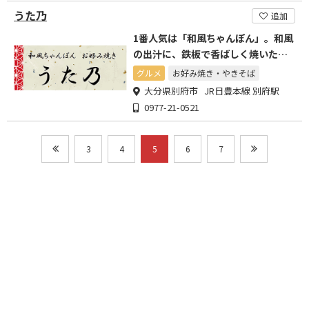
うた乃
追加
1番人気は「和風ちゃんぽん」。和風
の出汁に、鉄板で香ばしく焼いたパ
リパリ麺と山盛りの野菜!
グルメ
お好み焼き・やきそば
大分県別府市 JR日豊本線 別府駅
0977-21-0521
3
4
5
6
7