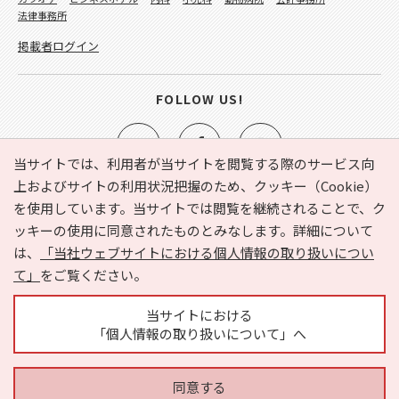
法律事務所
掲載者ログイン
FOLLOW US!
当サイトでは、利用者が当サイトを閲覧する際のサービス向
上およびサイトの利用状況把握のため、クッキー（Cookie）
を使用しています。当サイトでは閲覧を継続されることで、ク
e-NAVITA（イーナビタ）とは？
お気に入り
ヘルプ
ッキーの使用に同意されたものとみなします。詳細について
利用規約
個人情報の取り扱いについて
運営会社
は、
「当社ウェブサイトにおける個人情報の取り扱いについ
サイトマップ
広告掲載に関するお問い合わせ
て」
をご覧ください。
サイトの内容に関するお問い合わせ
当サイトにおける
「個人情報の取り扱いについて」へ
同意する