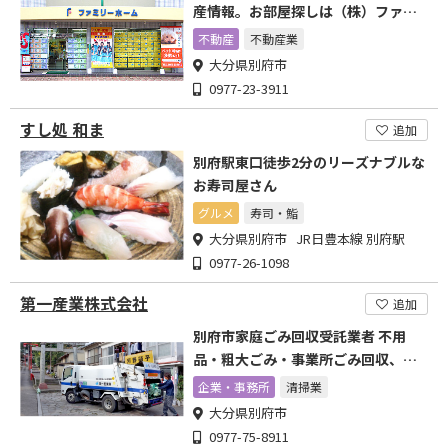
産情報。お部屋探しは（株）ファミ
リーホームへ
不動産
不動産業
大分県別府市
0977-23-3911
すし処 和ま
追加
別府駅東口徒歩2分のリーズナブルな
お寿司屋さん
グルメ
寿司・鮨
大分県別府市 JR日豊本線 別府駅
0977-26-1098
第一産業株式会社
追加
別府市家庭ごみ回収受託業者 不用
品・粗大ごみ・事業所ごみ回収、片
付け、清掃、遺品整理、解体
企業・事務所
清掃業
大分県別府市
0977-75-8911