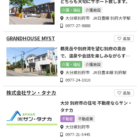
どちらも大切にサポート致します。
介護・福祉
介護施設
大分県別府市 JR日豊線 別府大学駅
0977-27-9888
GRANDHOUSE MYST
追加
鶴見岳や別府湾を望む別府の高台
で、温泉や会話を楽しみながらすご
しませんか
介護・福祉
介護施設
大分県別府市 JR日豊本線 別府駅
0977-24-3310
株式会社サン・タナカ
追加
大分 別府市の住宅 不動産ならサン・
タナカ
不動産
不動産業
大分県別府市
0977-21-5445