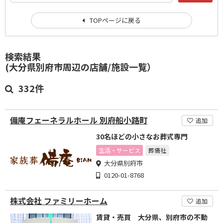
TOPページに戻る
検索結果
(大分県別府市周辺の店舗/施設一覧）
332件
備庵フェーネラルホール 別府船小路町
追加
30名ほどの小さなお葬式専門
生活・サービス
葬儀社
大分県別府市
0120-01-8768
株式会社 ファミリーホーム
追加
賃貸・売買 大分県、別府市の不動