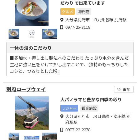
だわり で出来ています
グルメ
専門店
大分県別府市 JR九州各線 別府駅
0977-25-3118
一休の泪のこだわり
■多加水・押し出し製法へのこだわり たっぷり水分を含んだ
生地に強い圧をかけて押し出すことで、 独特のもっちりした
コシと、つるりとした喉...
別府ロープウェイ
追加
大パノラマと豊かな四季の彩り
レジャー
観光施設
大分県別府市 JR日豊線・ゆふ線 別
府駅駅
0977-22-2278