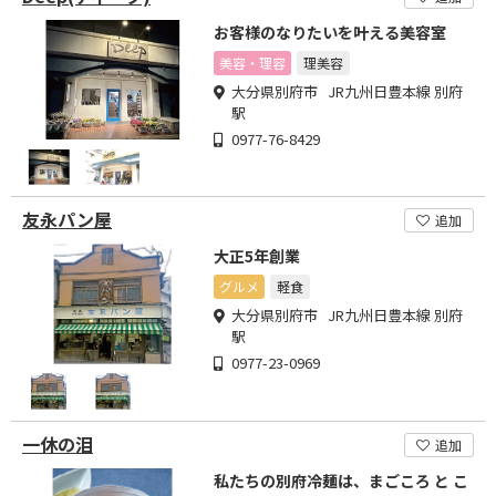
お客様のなりたいを叶える美容室
美容・理容
理美容
大分県別府市 JR九州日豊本線 別府
駅
0977-76-8429
友永パン屋
追加
大正5年創業
グルメ
軽食
大分県別府市 JR九州日豊本線 別府
駅
0977-23-0969
一休の泪
追加
私たちの別府冷麺は、まごころ と こ