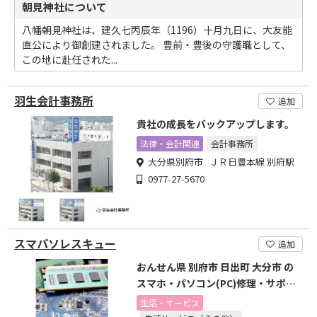
朝見神社について
八幡朝見神社は、建久七丙辰年（1196）十月九日に、大友能
直公により御創建されました。 豊前・豊後の守護職として、
この地に赴任された...
羽生会計事務所
追加
貴社の成長をバックアップします。
法律・会計関連
会計事務所
大分県別府市 ＪＲ日豊本線 別府駅
0977-27-5670
スマパソレスキュー
追加
おんせん県 別府市 日出町 大分市 の
スマホ・パソコン(PC)修理・サポー
トならおまかせ!
生活・サービス