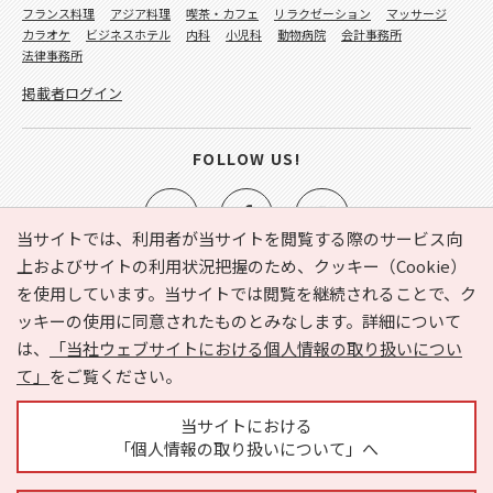
フランス料理
アジア料理
喫茶・カフェ
リラクゼーション
マッサージ
カラオケ
ビジネスホテル
内科
小児科
動物病院
会計事務所
法律事務所
掲載者ログイン
FOLLOW US!
当サイトでは、利用者が当サイトを閲覧する際のサービス向
上およびサイトの利用状況把握のため、クッキー（Cookie）
を使用しています。当サイトでは閲覧を継続されることで、ク
e-NAVITA（イーナビタ）とは？
お気に入り
ヘルプ
ッキーの使用に同意されたものとみなします。詳細について
利用規約
個人情報の取り扱いについて
運営会社
は、
「当社ウェブサイトにおける個人情報の取り扱いについ
サイトマップ
広告掲載に関するお問い合わせ
て」
をご覧ください。
サイトの内容に関するお問い合わせ
当サイトにおける
「個人情報の取り扱いについて」へ