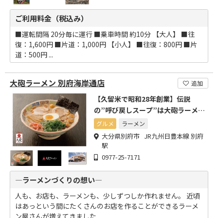
ご利用料金（税込み）
■運転間隔 20分毎に運行 ■乗車時間 約10分 【大人】 ■往
復：1,600円 ■片道：1,000円 【小人】 ■往復：800円 ■片
道：500円 ...
大砲ラーメン 別府海岸通店
追加
【久留米で昭和28年創業】伝説
の”呼び戻しスープ”は大砲ラーメン
全店に引き継がれています。
グルメ
ラーメン
大分県別府市 JR九州日豊本線 別府
駅
0977-25-7171
―ラーメンづくりの想い―
人も、お店も、ラーメンも、少しずつしか作れません。 近頃
はあっという間にたくさんのお店を作ることができるラーメ
ン屋さんが増えてきました...