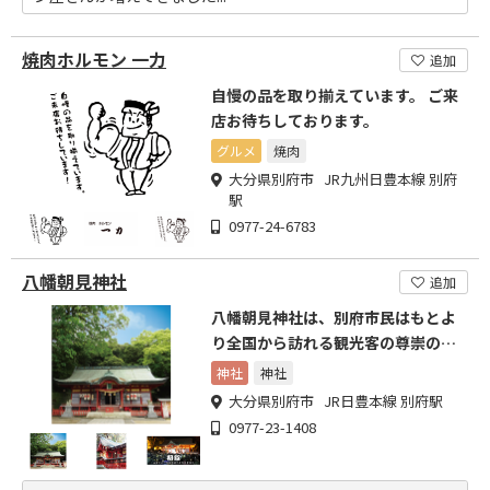
焼肉ホルモン 一力
追加
自慢の品を取り揃えています。 ご来
店お待ちしております。
グルメ
焼肉
大分県別府市 JR九州日豊本線 別府
駅
0977-24-6783
八幡朝見神社
追加
八幡朝見神社は、別府市民はもとよ
り全国から訪れる観光客の尊崇の的
となっています。
神社
神社
大分県別府市 JR日豊本線 別府駅
0977-23-1408