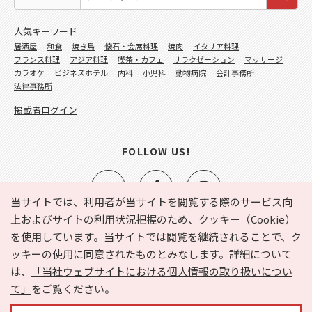
人気キーワード
居酒屋
和食
焼き鳥
懐石・会席料理
焼肉
イタリア料理
フランス料理
アジア料理
喫茶・カフェ
リラクゼーション
マッサージ
カラオケ
ビジネスホテル
内科
小児科
動物病院
会計事務所
法律事務所
掲載者ログイン
FOLLOW US!
当サイトでは、利用者が当サイトを閲覧する際のサービス向
上およびサイトの利用状況把握のため、クッキー（Cookie）
を使用しています。当サイトでは閲覧を継続されることで、ク
e-NAVITA（イーナビタ）とは？
お気に入り
ヘルプ
ッキーの使用に同意されたものとみなします。詳細について
利用規約
個人情報の取り扱いについて
運営会社
は、
「当社ウェブサイトにおける個人情報の取り扱いについ
サイトマップ
広告掲載に関するお問い合わせ
て」
をご覧ください。
サイトの内容に関するお問い合わせ