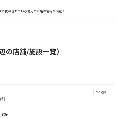
タに掲載されている
地元のお店の情報が満載！
辺の店舗/施設一覧）
追加
歯科
千綿駅