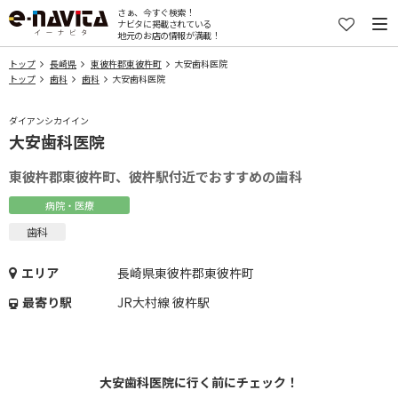
さぁ、今すぐ検索！
ナビタに掲載されている
地元のお店の情報が満載！
トップ
長崎県
東彼杵郡東彼杵町
大安歯科医院
トップ
歯科
歯科
大安歯科医院
ダイアンシカイイン
大安歯科医院
東彼杵郡東彼杵町、彼杵駅付近でおすすめの歯科
病院・医療
歯科
エリア
長崎県東彼杵郡東彼杵町
最寄り駅
JR大村線 彼杵駅
大安歯科医院に行く前にチェック！