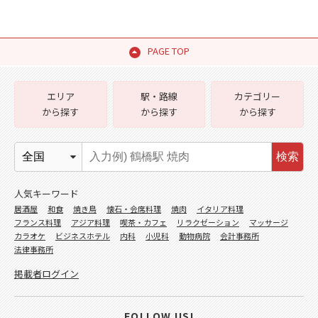
PAGE TOP
エリア
駅・路線
カテゴリー
から探す
から探す
から探す
検索
人気キーワード
居酒屋
和食
焼き鳥
懐石・会席料理
焼肉
イタリア料理
フランス料理
アジア料理
喫茶・カフェ
リラクゼーション
マッサージ
カラオケ
ビジネスホテル
内科
小児科
動物病院
会計事務所
法律事務所
掲載者ログイン
FOLLOW US!