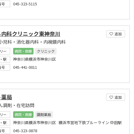
045-323-5115
番号
ら内科クリニック東神奈川
追加
小児科・消化器内科・内視鏡内科
リー
病院・医療
クリニック
神奈川県横浜市神奈川区
・駅
045-441-0011
番号
ト薬局
追加
ん調剤・在宅訪問
リー
病院・医療
調剤薬局
神奈川県横浜市神奈川区 横浜市営地下鉄ブルーライン 中田駅
・駅
045-323-0878
番号