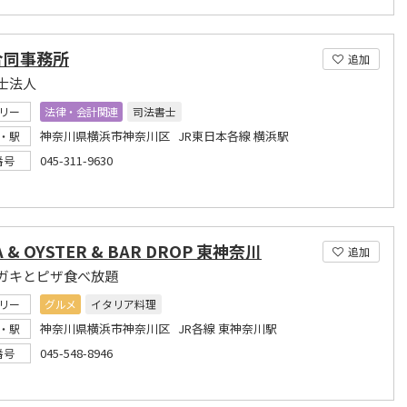
合同事務所
追加
士法人
リー
法律・会計関連
司法書士
神奈川県横浜市神奈川区 JR東日本各線 横浜駅
・駅
045-311-9630
番号
A & OYSTER & BAR DROP 東神奈川
追加
ガキとピザ食べ放題
リー
グルメ
イタリア料理
神奈川県横浜市神奈川区 JR各線 東神奈川駅
・駅
045-548-8946
番号