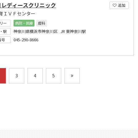
川レディースクリニック
追加
育ＩＶＦセンター
リー
病院・医療
産科
神奈川県横浜市神奈川区 JR 東神奈川駅
・駅
045-290-8666
番号
3
4
5