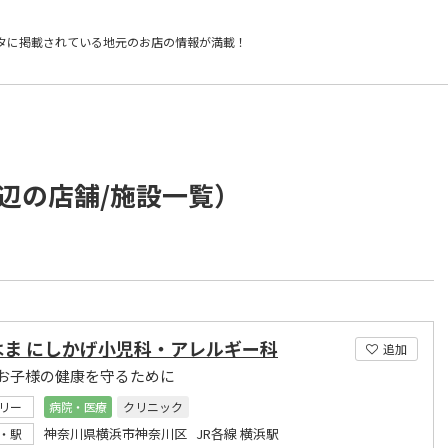
タに掲載されている
地元のお店の情報が満載！
辺の店舗/施設一覧）
はま にしかげ小児科・アレルギー科
追加
お子様の健康を守るために
リー
病院・医療
クリニック
神奈川県横浜市神奈川区 JR各線 横浜駅
・駅