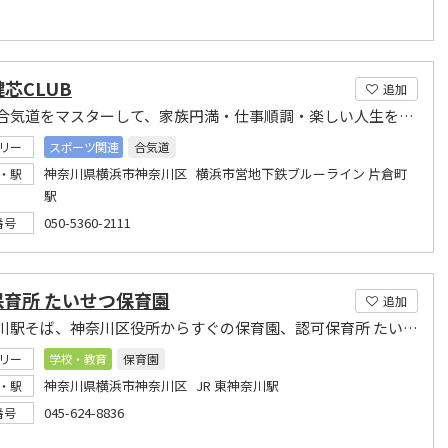
健芯CLUB
追加
横浜で合気道をマスターして、家族円満・仕事順調・楽しい人生をゲットしませんか！
リー
スポーツ関連
合気道
神奈川県横浜市神奈川区 横浜市営地下鉄ブルーライン 片倉町
・駅
駅
050-5360-2111
番号
保育所 たいせつ保育園
追加
東神奈川駅そば、神奈川区役所からすぐの保育園、認可保育所 たいせつ保育園
リー
学校・教育
保育園
神奈川県横浜市神奈川区 JR 東神奈川駅
・駅
045-624-8836
番号