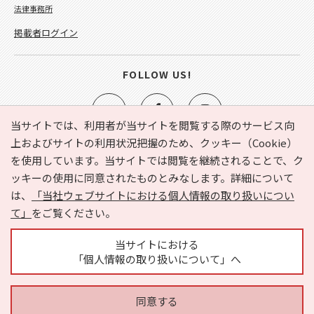
法律事務所
掲載者ログイン
FOLLOW US!
当サイトでは、利用者が当サイトを閲覧する際のサービス向
上およびサイトの利用状況把握のため、クッキー（Cookie）
を使用しています。当サイトでは閲覧を継続されることで、ク
e-NAVITA（イーナビタ）とは？
お気に入り
ヘルプ
ッキーの使用に同意されたものとみなします。詳細について
利用規約
個人情報の取り扱いについて
運営会社
は、
「当社ウェブサイトにおける個人情報の取り扱いについ
サイトマップ
広告掲載に関するお問い合わせ
て」
をご覧ください。
サイトの内容に関するお問い合わせ
当サイトにおける
「個人情報の取り扱いについて」へ
同意する