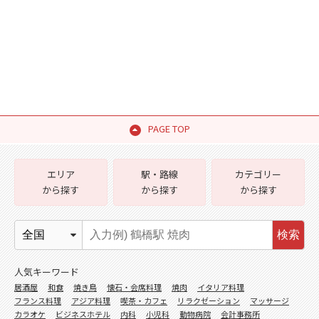
PAGE TOP
エリア
駅・路線
カテゴリー
から探す
から探す
から探す
検索
人気キーワード
居酒屋
和食
焼き鳥
懐石・会席料理
焼肉
イタリア料理
フランス料理
アジア料理
喫茶・カフェ
リラクゼーション
マッサージ
カラオケ
ビジネスホテル
内科
小児科
動物病院
会計事務所