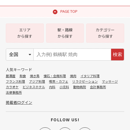
PAGE TOP
エリア
駅・路線
カテゴリー
から探す
から探す
から探す
検索
人気キーワード
居酒屋
和食
焼き鳥
懐石・会席料理
焼肉
イタリア料理
フランス料理
アジア料理
喫茶・カフェ
リラクゼーション
マッサージ
カラオケ
ビジネスホテル
内科
小児科
動物病院
会計事務所
法律事務所
掲載者ログイン
FOLLOW US!