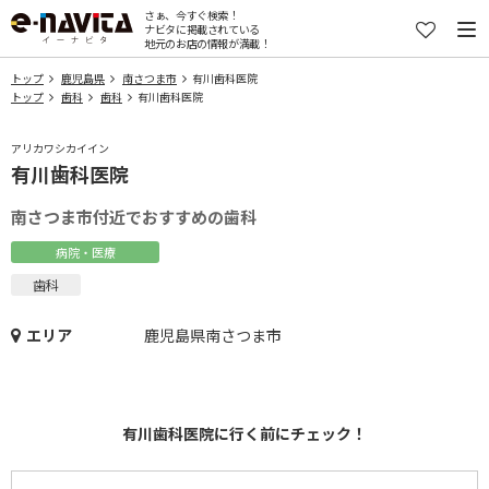
さぁ、今すぐ検索！
ナビタに掲載されている
地元のお店の情報が満載！
トップ
鹿児島県
南さつま市
有川歯科医院
トップ
歯科
歯科
有川歯科医院
アリカワシカイイン
有川歯科医院
南さつま市付近でおすすめの歯科
病院・医療
歯科
エリア
鹿児島県南さつま市
有川歯科医院に行く前にチェック！