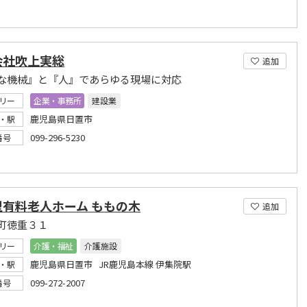
会社吹上実総
追加
な機械』と『人』であらゆる現場に対応
リー
企業・事務所
建設業
鹿児島県日置市
・駅
099-296-5230
番号
型有料老人ホーム ももの木
追加
町徳重３１
リー
介護・福祉
介護施設
鹿児島県日置市 JR鹿児島本線 伊集院駅
・駅
099-272-2007
番号