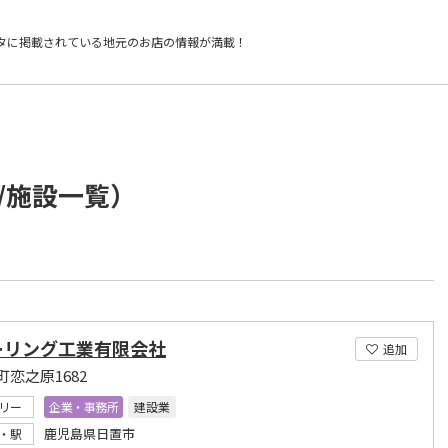
タに掲載されている
地元のお店の情報が満載！
/施設一覧）
ーリング工業有限会社
追加
恋之原1682
リー
企業・事務所
建設業
鹿児島県日置市
・駅