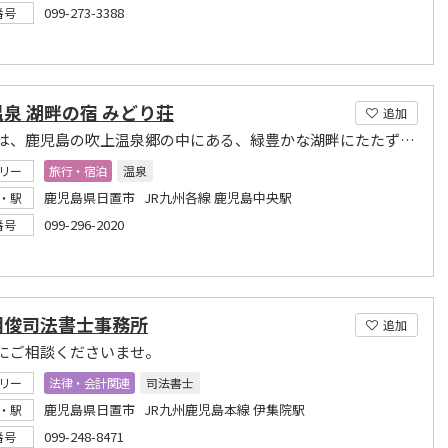
099-273-3388
番号
泉 湖畔の宿 みどり荘
追加
当旅館は、鹿児島の吹上温泉郷の中にある、緑豊かな湖畔にたたずむ温泉宿です
リー
旅行・宿泊
温泉
鹿児島県日置市 JR九州各線 鹿児島中央駅
・駅
099-296-2020
番号
明俊司法書士事務所
追加
にご相談くださいませ。
リー
法律・会計関連
司法書士
鹿児島県日置市 JR九州鹿児島本線 伊集院駅
・駅
099-248-8471
番号