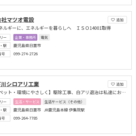
会社マツオ電設
追加
ネルギーに、エネルギーを暮らしへ ＩＳＯ14001取得
リー
企業・事務所
電気
鹿児島県日置市
・駅
099-274-2726
番号
下川シロアリ工業
追加
【人・ペット・環境にやさしく】駆除工事、白アリ退治は私達におまかせください！！
リー
生活・サービス
生活サービス（その他）
鹿児島県日置市 JR鹿児島本線 伊集院駅
・駅
099-264-7785
番号