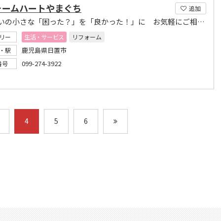
ォームハートやまぐち
追加
お住まいの小さな「困った？」を「良かった！」に お気軽にご相談下さい！
リー
生活・サービス
リフォーム
鹿児島県日置市
・駅
099-274-3922
番号
4
5
6