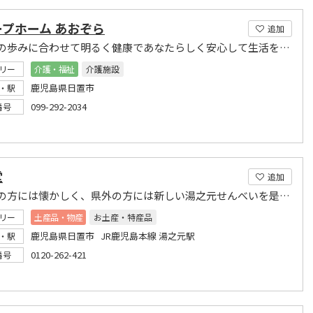
プホーム あおぞら
追加
あなたの歩みに合わせて明るく健康であなたらしく安心して生活を送れるよう、そっと寄りそいま
リー
介護・福祉
介護施設
鹿児島県日置市
・駅
099-292-2034
番号
堂
追加
鹿児島の方には懐かしく、県外の方には新しい湯之元せんべいを是非御賞味下さい。
リー
土産品・物産
お土産・特産品
鹿児島県日置市 JR鹿児島本線 湯之元駅
・駅
0120-262-421
番号