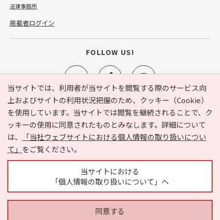
法律事務所
掲載者ログイン
FOLLOW US!
当サイトでは、利用者が当サイトを閲覧する際のサービス向
上およびサイトの利用状況把握のため、クッキー（Cookie）
を使用しています。当サイトでは閲覧を継続されることで、ク
e-NAVITA（イーナビタ）とは？
お気に入り
ヘルプ
ッキーの使用に同意されたものとみなします。詳細について
利用規約
個人情報の取り扱いについて
運営会社
は、
「当社ウェブサイトにおける個人情報の取り扱いについ
サイトマップ
広告掲載に関するお問い合わせ
て」
をご覧ください。
サイトの内容に関するお問い合わせ
当サイトにおける
「個人情報の取り扱いについて」へ
同意する