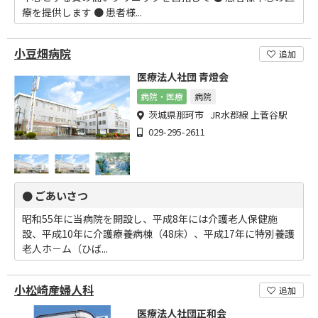
療を提供します ● 患者様...
小豆畑病院
追加
医療法人社団 青燈会
病院・医療
病院
茨城県那珂市 JR水郡線 上菅谷駅
029-295-2611
● ごあいさつ
昭和55年に当病院を開設し、平成8年には介護老人保健施
設、平成10年に介護療養病棟（48床）、平成17年に特別養護
老人ホ－ム（ひば...
小松崎産婦人科
追加
医療法人社団正和会