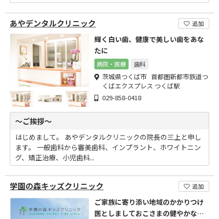
あやデンタルクリニック
追加
輝く白い歯、健康で美しい歯をあな
たに
病院・医療
歯科
茨城県つくば市 首都圏新都市鉄道つ
くばエクスプレス つくば駅
029-858-0418
～ご挨拶～
はじめまして。 あやデンタルクリニックの院長の三上と申し
ます。 一般歯科から審美歯科、インプラント、ホワイトニン
グ、矯正治療、小児歯科...
学園の森キッズクリニック
追加
ご家族に寄り添い地域のかかりつけ
医としましておこさまの健やかな成