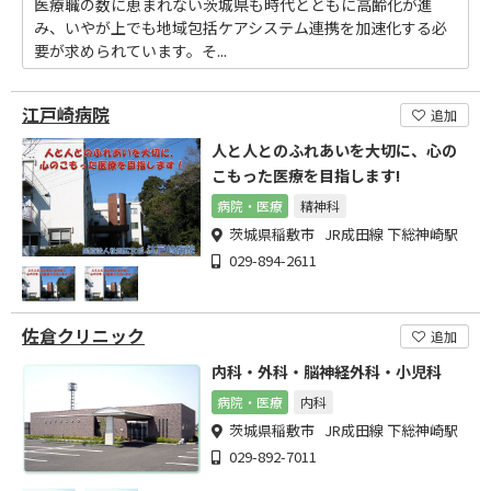
医療職の数に恵まれない茨城県も時代とともに高齢化が進
み、いやが上でも地域包括ケアシステム連携を加速化する必
要が求められています。そ...
江戸崎病院
追加
人と人とのふれあいを大切に、心の
こもった医療を目指します!
病院・医療
精神科
茨城県稲敷市 JR成田線 下総神崎駅
029-894-2611
佐倉クリニック
追加
内科・外科・脳神経外科・小児科
病院・医療
内科
茨城県稲敷市 JR成田線 下総神崎駅
029-892-7011