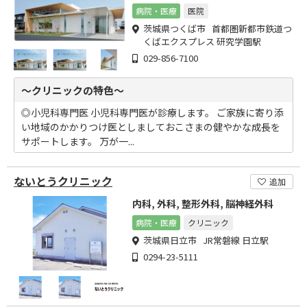
長をサポートします。
病院・医療
医院
茨城県つくば市 首都圏新都市鉄道つ
くばエクスプレス 研究学園駅
029-856-7100
～クリニックの特色～
◎小児科専門医 小児科専門医が診療します。 ご家族に寄り添
い地域のかかりつけ医としましておこさまの健やかな成長を
サポートします。 万が一...
ないとうクリニック
追加
内科, 外科, 整形外科, 脳神経外科
病院・医療
クリニック
茨城県日立市 JR常磐線 日立駅
0294-23-5111