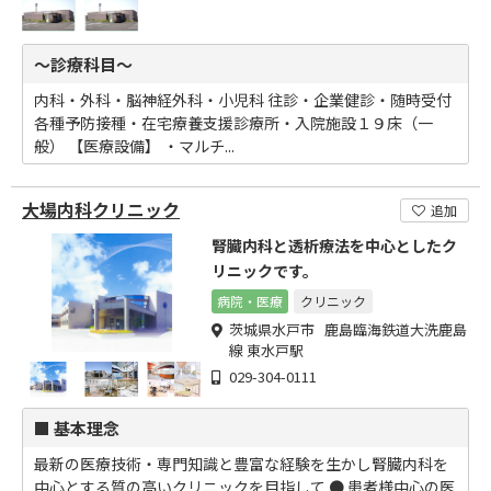
～診療科目～
内科・外科・脳神経外科・小児科 往診・企業健診・随時受付
各種予防接種・在宅療養支援診療所・入院施設１９床（一
般） 【医療設備】 ・マルチ...
大場内科クリニック
追加
腎臓内科と透析療法を中心としたク
リニックです。
病院・医療
クリニック
茨城県水戸市 鹿島臨海鉄道大洗鹿島
線 東水戸駅
029-304-0111
■ 基本理念
最新の医療技術・専門知識と豊富な経験を生かし腎臓内科を
中心とする質の高いクリニックを目指して ● 患者様中心の医