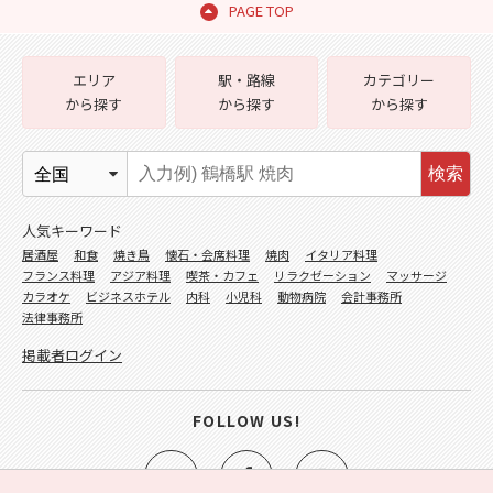
PAGE TOP
エリア
駅・路線
カテゴリー
から探す
から探す
から探す
検索
人気キーワード
居酒屋
和食
焼き鳥
懐石・会席料理
焼肉
イタリア料理
フランス料理
アジア料理
喫茶・カフェ
リラクゼーション
マッサージ
カラオケ
ビジネスホテル
内科
小児科
動物病院
会計事務所
法律事務所
掲載者ログイン
FOLLOW US!