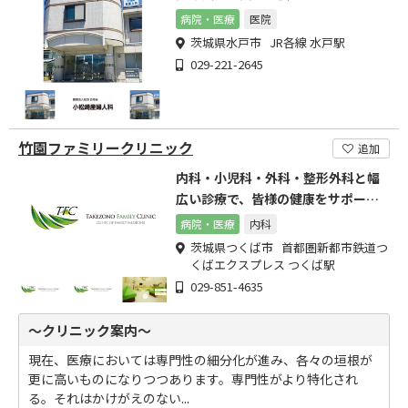
病院・医療
医院
茨城県水戸市 JR各線 水戸駅
029-221-2645
竹園ファミリークリニック
追加
内科・小児科・外科・整形外科と幅
広い診療で、皆様の健康をサポート
します。
病院・医療
内科
茨城県つくば市 首都圏新都市鉄道つ
くばエクスプレス つくば駅
029-851-4635
～クリニック案内～
現在、医療においては専門性の細分化が進み、各々の垣根が
更に高いものになりつつあります。専門性がより特化され
る。それはかけがえのない...