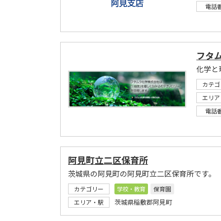
電話
フタ
化学と
カテゴ
エリア
電話
阿見町立二区保育所
茨城県の阿見町の阿見町立二区保育所です。
カテゴリー
学校・教育
保育園
茨城県稲敷郡阿見町
エリア・駅