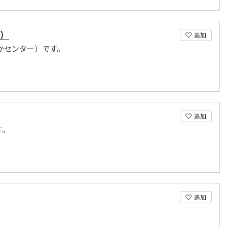
ー）
追加
かセンター）です。
追加
す。
追加
。