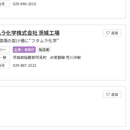
029-840-2510
番号
ムラ化学株式会社 茨城工場
追加
環境の架け橋に“フタムラ化学”
リー
企業・事務所
製造業
茨城県稲敷郡阿見町 JR常磐線 荒川沖駅
・駅
029-887-2322
番号
追加