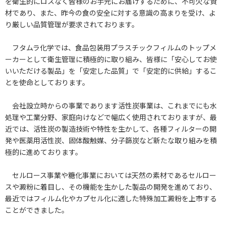
を衛生的にロスなく皆様のお手元にお届けするために、不可欠な資
材であり、また、昨今の食の安全に対する意識の高まりを受け、よ
り厳しい品質管理が要求されております。
フタムラ化学では、食品包装用プラスチックフィルムのトップメ
ーカーとして衛生管理に積極的に取り組み、皆様に「安心してお使
いいただける製品」を「安定した品質」で「安定的に供給」するこ
とを使命としております。
会社設立時からの事業であります活性炭事業は、これまでにも水
処理や工業分野、家庭向けなどで幅広く使用されておりますが、最
近では、活性炭の製造技術や特性を生かして、各種フィルターの開
発や医薬用活性炭、固体酸触媒、分子篩炭など新たな取り組みを積
極的に進めております。
セルロース事業や糖化事業においては天然の素材であるセルロー
スや澱粉に着目し、その機能を生かした製品の開発を進めており、
最近ではフィルム化やカプセル化に適した特殊加工澱粉を上市する
ことができました。