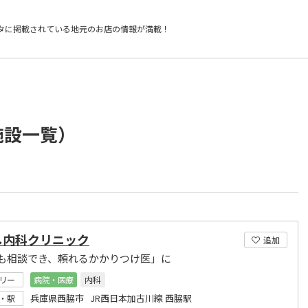
タに掲載されている
地元のお店の情報が満載！
施設一覧）
し内科クリニック
追加
も相談でき、頼れるかかりつけ医」に
リー
病院・医療
内科
兵庫県西脇市 JR西日本加古川線 西脇駅
・駅