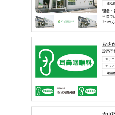
電話
理念・
当院で
3つの
おさ
診察予約電
カテゴ
エリア
電話
大山