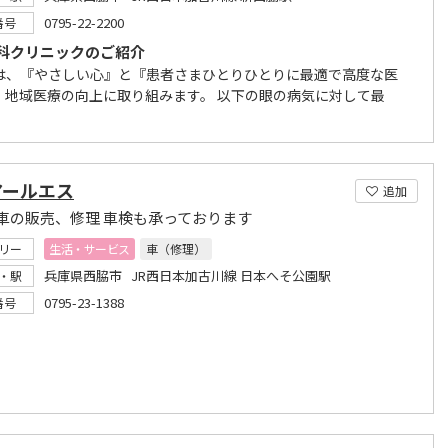
0795-22-2200
番号
科クリニックのご紹介
は、『やさしい心』と『患者さまひとりひとりに最適で高度な医
、地域医療の向上に取り組みます。 以下の眼の病気に対して最
アールエス
追加
車の販売、修理 車検も承っております
リー
生活・サービス
車（修理）
兵庫県西脇市 JR西日本加古川線 日本へそ公園駅
・駅
0795-23-1388
番号