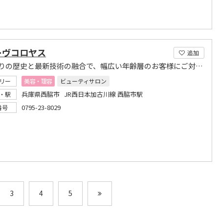
ーヴコロヤス
追加
50年余りの歴史と最新技術の融合で、幅広い年齢層のお客様にご対応します
リー
美容・理容
ビューティサロン
兵庫県西脇市 JR西日本加古川線 西脇市駅
・駅
0795-23-8029
番号
3
4
5