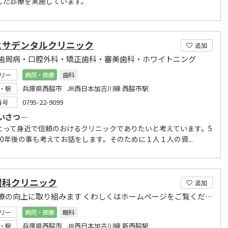
した診療を実施しています。
ヒサデンタルクリニック
追加
歯周病・口腔外科・矯正歯科・審美歯科・ホワイトニング
リー
病院・医療
歯科
兵庫県西脇市 JR西日本加古川線 西脇市駅
・駅
0795-22-9099
番号
いさつ―
とって身近で信頼のおけるクリニックでありたいと考えています。5
10年後の事も考えてお話をします。そのために１人１人の資...
眼科クリニック
追加
地域医療の向上に取り組みます くわしくはホームページをご覧ください
リー
病院・医療
眼科
兵庫県西脇市 JR西日本加古川線 新西脇駅
・駅