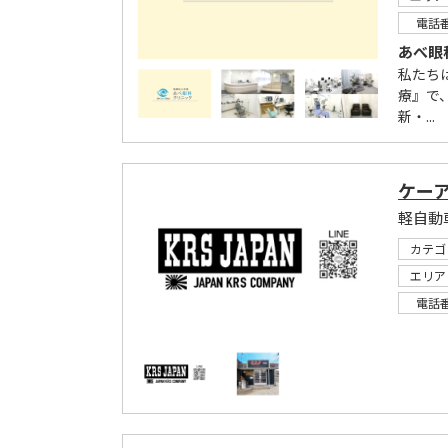
電話
あべ眼
私たち
療』で
新・...
ケー
軽自動
カテゴ
エリア
電話