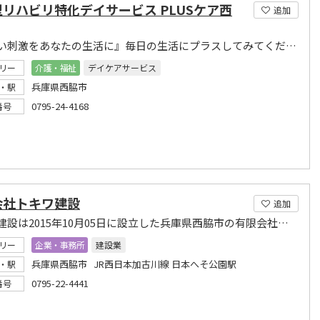
リハビリ特化デイサービス PLUSケア西
追加
『新しい刺激をあなたの生活に』毎日の生活にプラスしてみてください!
リー
介護・福祉
デイケアサービス
兵庫県西脇市
・駅
0795-24-4168
番号
会社トキワ建設
追加
トキワ建設は2015年10月05日に設立した兵庫県西脇市の有限会社です
リー
企業・事務所
建設業
兵庫県西脇市 JR西日本加古川線 日本へそ公園駅
・駅
0795-22-4441
番号