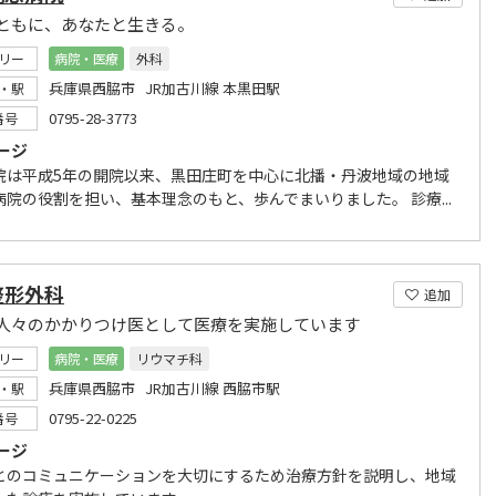
ともに、あなたと生きる。
リー
病院・医療
外科
兵庫県西脇市 JR加古川線 本黒田駅
・駅
0795-28-3773
番号
ージ
院は平成5年の開院以来、黒田庄町を中心に北播・丹波地域の地域
病院の役割を担い、基本理念のもと、歩んでまいりました。 診療...
整形外科
追加
人々のかかりつけ医として医療を実施しています
リー
病院・医療
リウマチ科
兵庫県西脇市 JR加古川線 西脇市駅
・駅
0795-22-0225
番号
ージ
とのコミュニケーションを大切にするため治療方針を説明し、地域