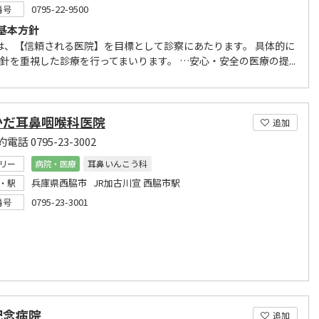
0795-22-9500
番号
基本方針
は、【信頼される医院】を目標として診察にあたります。 具体的に
方針を重視した診療を行ってまいります。 …安心・安全の医療の提...
かだ耳鼻咽喉科医院
追加
話 0795-23-3002
リー
病院・医療
耳鼻いんこう科
兵庫県西脇市 JR加古川宣 西脇市駅
・駅
0795-23-3001
番号
記念病院
追加