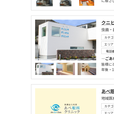
に根ざ
クニ
虫歯・
カテゴ
エリア
電話
―ごあ
皆様に
年後・
あべ
カテゴ
エリア