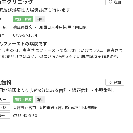
新生クリニック
追加
療及び潰瘍性大腸炎診療も行います
リー
病院・医療
内科
兵庫県西宮市 JR西日本神戸線 甲子園口駅
・駅
0798-67-1574
番号
んファーストの病院です
いうものは、患者さまファーストでなければいけません。 患者さま
い診療だけではなく、患者さまが通いやすい病院環境を作るのも...
え歯科
追加
団地前駅より徒歩約8分にある歯科・矯正歯科・小児歯科。
リー
病院・医療
歯科
兵庫県西宮市 阪神電鉄武庫川線 武庫川団地前駅
・駅
0798-43-6430
番号