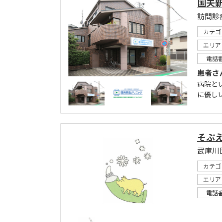
国夫
訪問診
カテゴ
エリア
電話
患者さ
病院と
に優し
そぶ
武庫川
カテゴ
エリア
電話