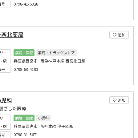
0798-41-6328
番号
ラ西北薬局
追加
リー
病院・医療
薬局・ドラッグストア
兵庫県西宮市 阪急神戸本線 西宮北口駅
・駅
0798-63-4193
番号
小児科
追加
根ざした医療
リー
病院・医療
小児科
兵庫県西宮市 阪神本線 甲子園駅
・駅
0798-31-5671
番号