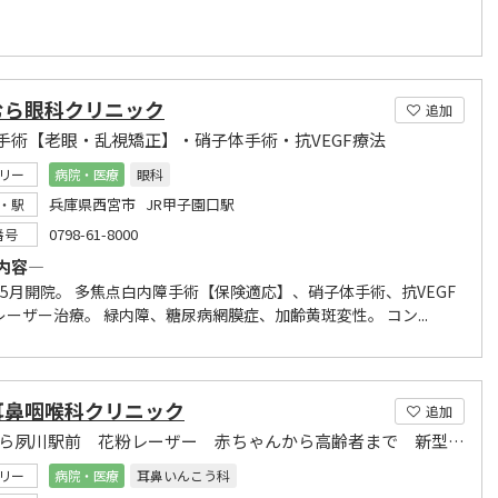
むら眼科クリニック
追加
手術【老眼・乱視矯正】・硝子体手術・抗VEGF療法
リー
病院・医療
眼科
兵庫県西宮市 JR甲子園口駅
・駅
0798-61-8000
番号
内容―
年5月開院。 多焦点白内障手術【保険適応】、硝子体手術、抗VEGF
ーザー治療。 緑内障、糖尿病網膜症、加齢黄斑変性。 コン...
耳鼻咽喉科クリニック
追加
JRさくら夙川駅前 花粉レーザー 赤ちゃんから高齢者まで 新型コロナ後遺症（耳鼻科領域）
リー
病院・医療
耳鼻いんこう科