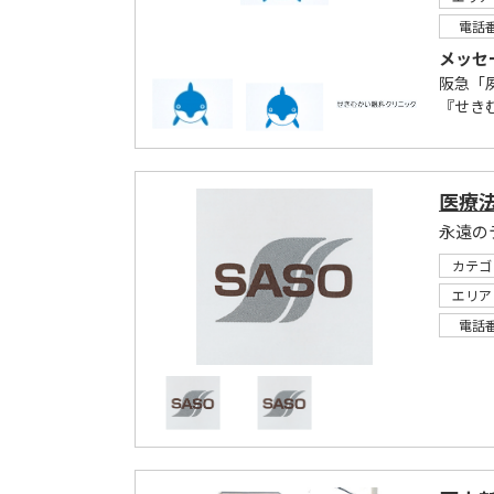
電話
メッセ
阪急「
『せき
医療法
永遠の
カテゴ
エリア
電話