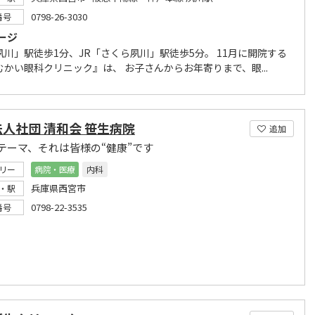
0798-26-3030
番号
ージ
夙川」駅徒歩1分、JR「さくら夙川」駅徒歩5分。 11月に開院する
むかい眼科クリニック』は、 お子さんからお年寄りまで、眼...
人社団 清和会 笹生病院
追加
テーマ、それは皆様の“健康”です
リー
病院・医療
内科
兵庫県西宮市
・駅
0798-22-3535
番号