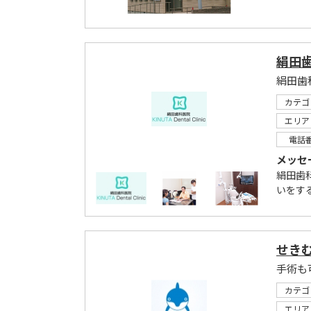
絹田
カテゴ
エリア
電話
メッセ
絹田歯
いをす
せき
手術も
カテゴ
エリア