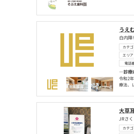
うえ
白内障
カテゴ
エリア
電話
―診療
令和2
療法、レ
大草
カテゴ