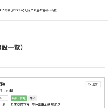
タに掲載されている
地元のお店の情報が満載！
施設一覧）
医院
追加
目：内科
リー
病院・医療
内科
兵庫県西宮市 阪神電車本線 鳴尾駅
・駅