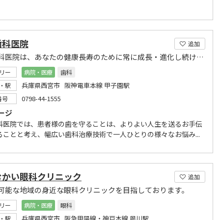
歯科医院
追加
絹田歯科医院は、あなたの健康長寿のために常に成長・進化し続けます。
リー
病院・医療
歯科
兵庫県西宮市 阪神電車本線 甲子園駅
・駅
0798-44-1555
番号
ージ
科医院では、患者様の歯を守ることは、よりよい人生を送るお手伝
ることと考え、幅広い歯科治療技術で一人ひとりの様々なお悩み...
むかい眼科クリニック
追加
可能な地域の身近な眼科クリニックを目指しております。
リー
病院・医療
眼科
兵庫県西宮市 阪急甲陽線・神戸本線 夙川駅
・駅