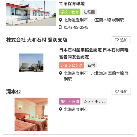
てる保育環境
学校・教育
幼稚園
北海道登別市 JR室蘭本線 幌別駅
0143-85-2545
株式会社 大和石材 登別支店
追加
日本石材産業協会認定 日本石材業経
営者同友会認定
ショッピング
石材
北海道登別市 JR北海道 室蘭本線 登
別駅
滝本ｲﾝ
追加
旅行・宿泊
シティホテル
北海道登別市