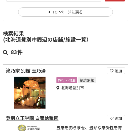
TOPページに戻る
検索結果
(北海道登別市周辺の店舗/施設一覧）
83件
滝乃家 別館 玉乃湯
追加
旅行・宿泊
観光旅館
北海道登別市
登別立正学園 白菊幼稚園
追加
五感を膨らませ、豊かな感受性を育