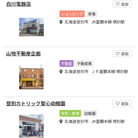
白川電器店
追加
ショッピング
家電
北海道登別市 JR室蘭本線 幌別駅
山地不動産企画
追加
不動産
不動産業
北海道登別市 ＪＲ室蘭本線 幌別駅
登別カトリック聖心幼稚園
追加
学校・教育
幼稚園
北海道登別市 JR室蘭本線 幌別駅