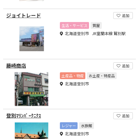
ジョイトレード
追加
生活・サービス
質屋
北海道登別市 JR室蘭本線 鷲別駅
藤崎商店
追加
土産品・物産
お土産・特産品
北海道登別市
登別ﾏﾘﾝﾊﾟｰｸﾆｸｽ
追加
レジャー
水族館
北海道登別市