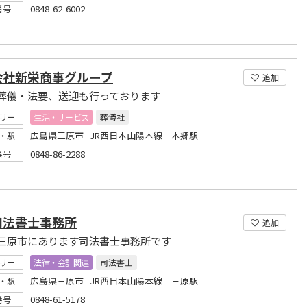
0848-62-6002
番号
会社新栄商事グループ
追加
葬儀・法要、送迎も行っております
リー
生活・サービス
葬儀社
広島県三原市 JR西日本山陽本線 本郷駅
・駅
0848-86-2288
番号
司法書士事務所
追加
三原市にあります司法書士事務所です
リー
法律・会計関連
司法書士
広島県三原市 JR西日本山陽本線 三原駅
・駅
0848-61-5178
番号