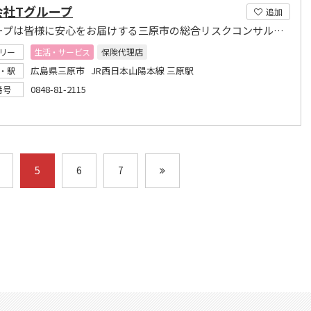
会社Tグループ
追加
Tグループは皆様に安心をお届けする三原市の総合リスクコンサルタントです。
リー
生活・サービス
保険代理店
広島県三原市 JR西日本山陽本線 三原駅
・駅
0848-81-2115
番号
5
6
7