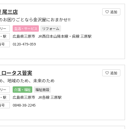
 尾三店
追加
のお困りごとなら金沢屋におまかせ!!
リー
生活・サービス
リフォーム
広島県三原市 JR西日本山陽本線・呉線 三原駅
・駅
0120-479-059
番号
・ロータス皆実
追加
め、地域のため、未来のため
リー
介護・福祉
福祉施設
広島県三原市 JR各線 三原駅
・駅
0848-38-2245
番号