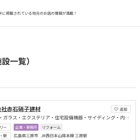
タに掲載されている
地元のお店の情報が満載！
施設一覧）
会社赤石硝子建材
追加
サッシ・ガラス・エクステリア・住宅設備機器・サイディング・内装材
リー
企業・事務所
リフォーム
広島県三原市 JR西日本山陽本線 三原駅
・駅