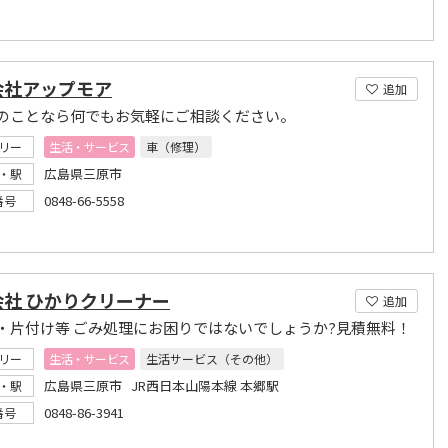
会社アップモア
追加
のことなら何でもお気軽にご相談ください。
リー
生活・サービス
車（修理）
広島県三原市
・駅
0848-66-5558
番号
会社 ひかりクリーナー
追加
・片付け等 ごみ処理にお困りではないでしょうか?見積無料！
リー
生活・サービス
生活サービス（その他）
広島県三原市 JR西日本山陽本線 本郷駅
・駅
0848-86-3941
番号