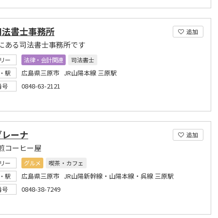
司法書士事務所
追加
にある司法書士事務所です
リー
法律・会計関連
司法書士
広島県三原市 JR山陽本線 三原駅
・駅
0848-63-2121
番号
ダレーナ
追加
煎コーヒー屋
リー
グルメ
喫茶・カフェ
広島県三原市 JR山陽新幹線・山陽本線・呉線 三原駅
・駅
0848-38-7249
番号