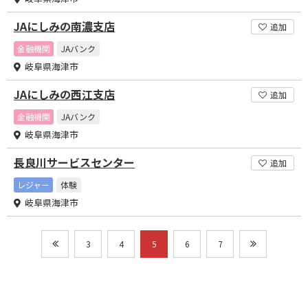
JAにしみの南濃支店
追加
金融機関
JAバンク
岐阜県海津市
JAにしみの西江支店
追加
金融機関
JAバンク
岐阜県海津市
長良川サービスセンター
追加
レジャー
体験
岐阜県海津市
3
4
5
6
7