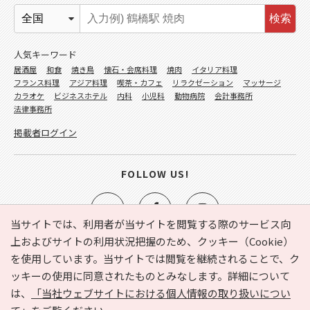
検索
人気キーワード
居酒屋
和食
焼き鳥
懐石・会席料理
焼肉
イタリア料理
フランス料理
アジア料理
喫茶・カフェ
リラクゼーション
マッサージ
カラオケ
ビジネスホテル
内科
小児科
動物病院
会計事務所
法律事務所
掲載者ログイン
FOLLOW US!
当サイトでは、利用者が当サイトを閲覧する際のサービス向
上およびサイトの利用状況把握のため、クッキー（Cookie）
を使用しています。当サイトでは閲覧を継続されることで、ク
e-NAVITA（イーナビタ）とは？
お気に入り
ヘルプ
ッキーの使用に同意されたものとみなします。詳細について
利用規約
個人情報の取り扱いについて
運営会社
は、
「当社ウェブサイトにおける個人情報の取り扱いについ
サイトマップ
広告掲載に関するお問い合わせ