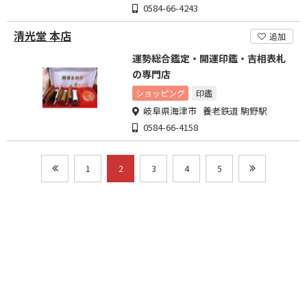
0584-66-4243
清光堂 本店
追加
運勢総合鑑定・開運印鑑・吉相表札
の専門店
ショッピング
印鑑
岐阜県海津市 養老鉄道 駒野駅
0584-66-4158
1
2
3
4
5