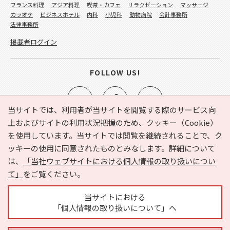
フランス料理
アジア料理
喫茶・カフェ
リラクゼーション
マッサージ
カラオケ
ビジネスホテル
内科
小児科
動物病院
会計事務所
法律事務所
掲載者ログイン
FOLLOW US!
当サイトでは、利用者が当サイトを閲覧する際のサービス向
上およびサイトの利用状況把握のため、クッキー（Cookie）
を使用しています。当サイトでは閲覧を継続されることで、ク
e-NAVITA（イーナビタ）とは？
お気に入り
ヘルプ
ッキーの使用に同意されたものとみなします。詳細について
利用規約
個人情報の取り扱いについて
運営会社
は、
「当社ウェブサイトにおける個人情報の取り扱いについ
サイトマップ
広告掲載に関するお問い合わせ
て」
をご覧ください。
サイトの内容に関するお問い合わせ
当サイトにおける
「個人情報の取り扱いについて」へ