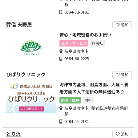
駅
0584-52-0181
葬儀 天野屋
追加
安心・地域密着のお手伝い
生活・サービス
葬儀社
岐阜県海津市
0584-66-2225
ひばりクリニック
追加
海津市内全域、羽島方面、大垣・養
老方面の人工透析の無料送迎あり
病院・医療
内科
岐阜県海津市 養老鉄道養老線 駒野
駅
0584-55-2131
とり沢
追加