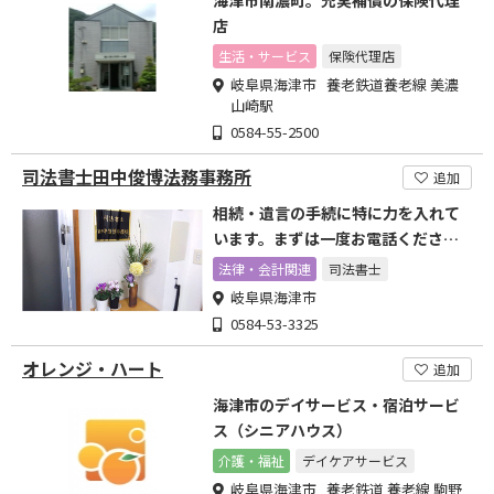
海津市南濃町。充実補償の保険代理
店
生活・サービス
保険代理店
岐阜県海津市 養老鉄道養老線 美濃
山崎駅
0584-55-2500
司法書士田中俊博法務事務所
追加
相続・遺言の手続に特に力を入れて
います。まずは一度お電話くださ
い。
法律・会計関連
司法書士
岐阜県海津市
0584-53-3325
オレンジ・ハート
追加
海津市のデイサービス・宿泊サービ
ス（シニアハウス）
介護・福祉
デイケアサービス
岐阜県海津市 養老鉄道 養老線 駒野