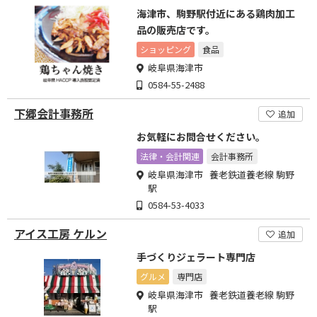
海津市、駒野駅付近にある鶏肉加工
品の販売店です。
ショッピング
食品
岐阜県海津市
0584-55-2488
下郷会計事務所
追加
お気軽にお問合せください。
法律・会計関連
会計事務所
岐阜県海津市 養老鉄道養老線 駒野
駅
0584-53-4033
アイス工房 ケルン
追加
手づくりジェラート専門店
グルメ
専門店
岐阜県海津市 養老鉄道養老線 駒野
駅