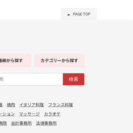
PAGE TOP
路線
から探す
カテゴリー
から探す
検索
理
焼肉
イタリア料理
フランス料理
ーション
マッサージ
カラオケ
病院
会計事務所
法律事務所