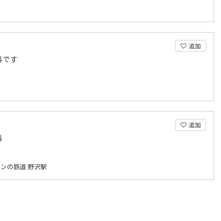
追加
科です
追加
科
ンの鉄道 野沢駅