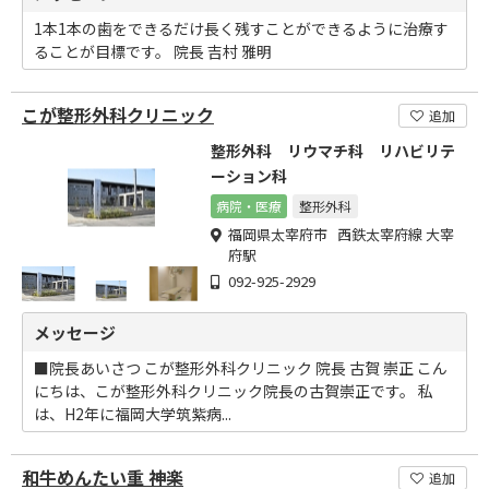
1本1本の歯をできるだけ長く残すことができるように治療す
ることが目標です。 院長 吉村 雅明
こが整形外科クリニック
追加
整形外科 リウマチ科 リハビリテ
ーション科
病院・医療
整形外科
福岡県太宰府市 西鉄太宰府線 大宰
府駅
092-925-2929
メッセージ
■院長あいさつ こが整形外科クリニック 院長 古賀 崇正 こん
にちは、こが整形外科クリニック院長の古賀崇正です。 私
は、H2年に福岡大学筑紫病...
和牛めんたい重 神楽
追加