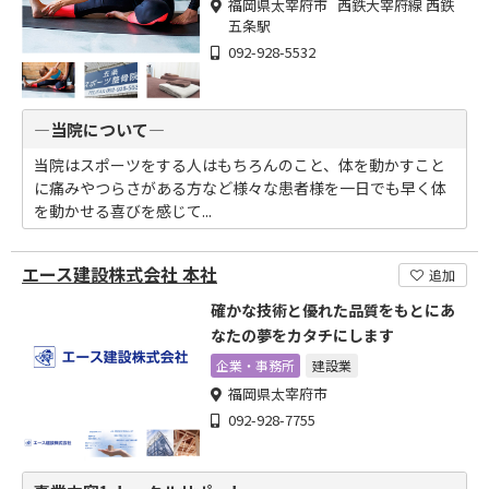
福岡県太宰府市 西鉄大宰府線 西鉄
五条駅
092-928-5532
―当院について―
当院はスポーツをする人はもちろんのこと、体を動かすこと
に痛みやつらさがある方など様々な患者様を一日でも早く体
を動かせる喜びを感じて...
エース建設株式会社 本社
追加
確かな技術と優れた品質をもとにあ
なたの夢をカタチにします
企業・事務所
建設業
福岡県太宰府市
092-928-7755