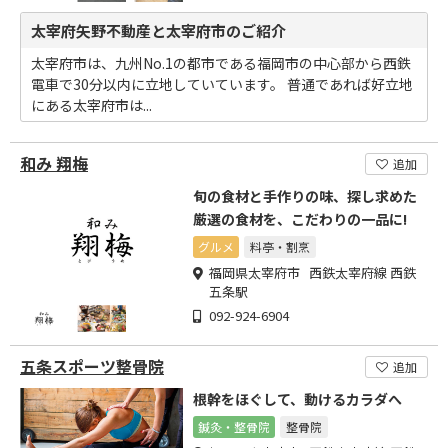
太宰府矢野不動産と太宰府市のご紹介
太宰府市は、九州No.1の都市である福岡市の中心部から西鉄
電車で30分以内に立地していています。 普通であれば好立地
にある太宰府市は...
和み 翔梅
追加
旬の食材と手作りの味、探し求めた
厳選の食材を、こだわりの一品に!
グルメ
料亭・割烹
福岡県太宰府市 西鉄太宰府線 西鉄
五条駅
092-924-6904
五条スポーツ整骨院
追加
根幹をほぐして、動けるカラダへ
鍼灸・整骨院
整骨院