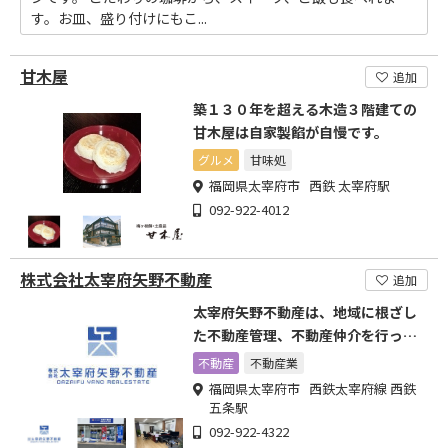
す。お皿、盛り付けにもこ...
甘木屋
追加
築１３０年を超える木造３階建ての
甘木屋は自家製餡が自慢です。
グルメ
甘味処
福岡県太宰府市 西鉄 太宰府駅
092-922-4012
株式会社太宰府矢野不動産
追加
太宰府矢野不動産は、地域に根ざし
た不動産管理、不動産仲介を行って
います
不動産
不動産業
福岡県太宰府市 西鉄太宰府線 西鉄
五条駅
092-922-4322