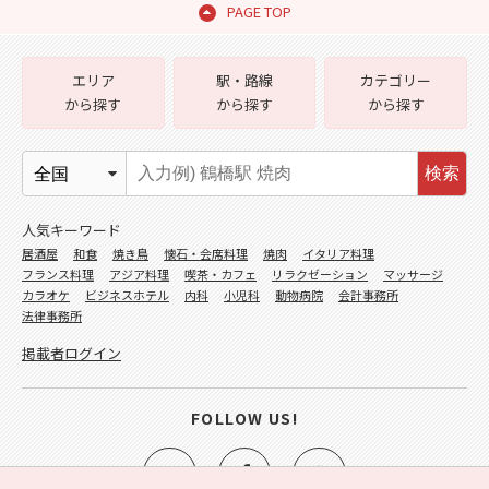
PAGE TOP
エリア
駅・路線
カテゴリー
から探す
から探す
から探す
検索
人気キーワード
居酒屋
和食
焼き鳥
懐石・会席料理
焼肉
イタリア料理
フランス料理
アジア料理
喫茶・カフェ
リラクゼーション
マッサージ
カラオケ
ビジネスホテル
内科
小児科
動物病院
会計事務所
法律事務所
掲載者ログイン
FOLLOW US!