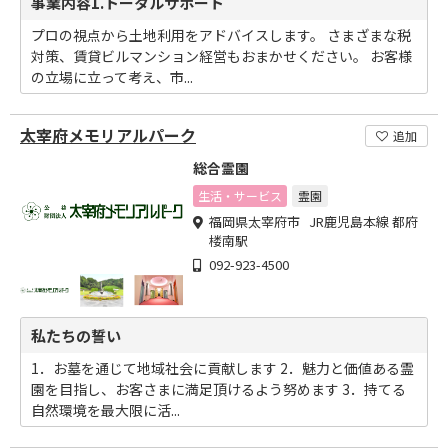
事業内容1.トータルサポート
プロの視点から土地利用をアドバイスします。 さまざまな税
対策、賃貸ビルマンション経営もおまかせください。 お客様
の立場に立って考え、市...
太宰府メモリアルパーク
追加
総合霊園
生活・サービス
霊園
福岡県太宰府市 JR鹿児島本線 都府
楼南駅
092-923-4500
私たちの誓い
1．お墓を通じて地域社会に貢献します 2．魅力と価値ある霊
園を目指し、お客さまに満足頂けるよう努めます 3．持てる
自然環境を最大限に活...