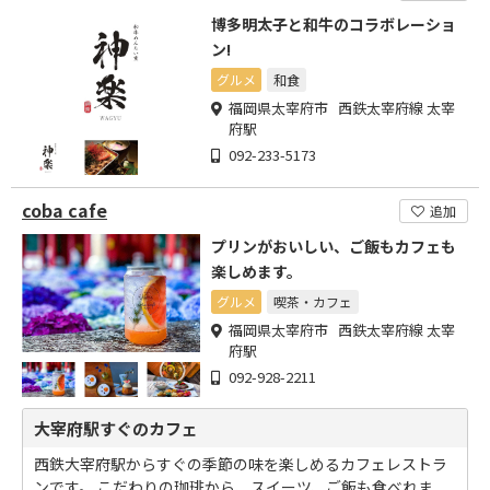
博多明太子と和牛のコラボレーショ
ン!
グルメ
和食
福岡県太宰府市 西鉄太宰府線 太宰
府駅
092-233-5173
coba cafe
追加
プリンがおいしい、ご飯もカフェも
楽しめます。
グルメ
喫茶・カフェ
福岡県太宰府市 西鉄太宰府線 太宰
府駅
092-928-2211
大宰府駅すぐのカフェ
西鉄大宰府駅からすぐの季節の味を楽しめるカフェレストラ
ンです。 こだわりの珈琲から、スイーツ、ご飯も食べれま